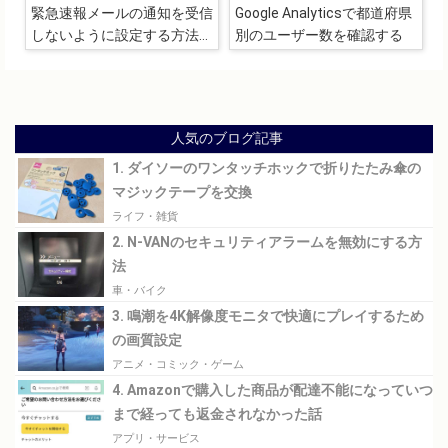
緊急速報メールの通知を受信
Google Analyticsで都道府県
しないように設定する方法
別のユーザー数を確認する
（Android）
人気のブログ記事
1. ダイソーのワンタッチホックで折りたたみ傘の
マジックテープを交換
ライフ・雑貨
2. N-VANのセキュリティアラームを無効にする方
法
車・バイク
3. 鳴潮を4K解像度モニタで快適にプレイするため
の画質設定
アニメ・コミック・ゲーム
4. Amazonで購入した商品が配達不能になっていつ
まで経っても返金されなかった話
アプリ・サービス