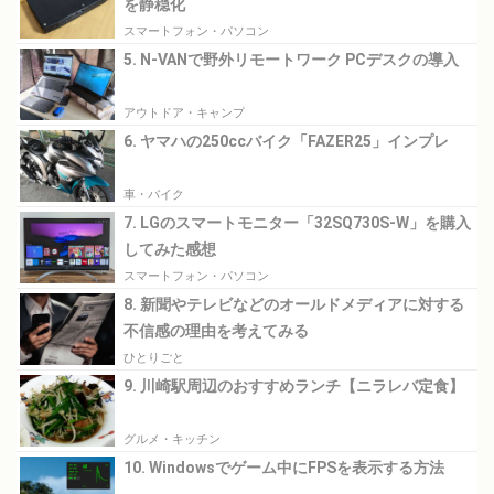
を静穏化
スマートフォン・パソコン
5. N-VANで野外リモートワーク PCデスクの導入
アウトドア・キャンプ
6. ヤマハの250ccバイク「FAZER25」インプレ
車・バイク
7. LGのスマートモニター「32SQ730S-W」を購入
してみた感想
スマートフォン・パソコン
8. 新聞やテレビなどのオールドメディアに対する
不信感の理由を考えてみる
ひとりごと
9. 川崎駅周辺のおすすめランチ【ニラレバ定食】
グルメ・キッチン
10. Windowsでゲーム中にFPSを表示する方法