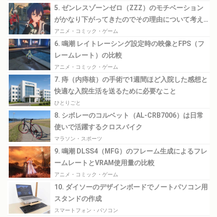
5. ゼンレスゾーンゼロ（ZZZ）のモチベーション
がかなり下がってきたのでその理由について考え
てみる
アニメ・コミック・ゲーム
6. 鳴潮 レイトレーシング設定時の映像とFPS（フ
レームレート）の比較
アニメ・コミック・ゲーム
7. 痔（内痔核）の手術で1週間ほど入院した感想と
快適な入院生活を送るために必要なこと
ひとりごと
8. シボレーのコルベット（AL-CRB7006）は日常
使いで活躍するクロスバイク
マラソン・スポーツ
9. 鳴潮 DLSS4（MFG）のフレーム生成によるフレ
ームレートとVRAM使用量の比較
アニメ・コミック・ゲーム
10. ダイソーのデザインボードでノートパソコン用
スタンドの作成
スマートフォン・パソコン