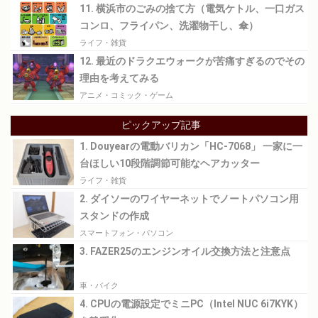
11. 横浜市のごみの捨て方（電気ケトル、一口ガス
コンロ、フライパン、洗濯物干し、傘）
ライフ・雑貨
12. 最近のドラクエウォークが苦痛すぎるのでその
理由を考えてみる
アニメ・コミック・ゲーム
ピックアップ記事
1. Douyearの電動バリカン「HC-7068」 一家に一
台ほしい10段階調節可能なヘアカッター
ライフ・雑貨
2. ダイソーのワイヤーネットでノートパソコン用
スタンドの作成
スマートフォン・パソコン
3. FAZER25のエンジンオイル交換方法と注意点
車・バイク
4. CPUの電源設定でミニPC（Intel NUC 6i7KYK）