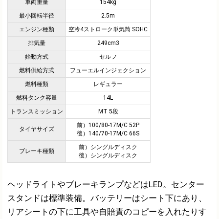
車両重量
154kg
最小回転半径
2.5m
エンジン種類
空冷4ストローク単気筒 SOHC
排気量
249cm3
始動方式
セルフ
燃料供給方式
フューエルインジェクション
燃料種類
レギュラー
燃料タンク容量
14L
トランスミッション
MT 5段
前）100/80-17M/C 52P
タイヤサイズ
後）140/70-17M/C 66S
前）シングルディスク
ブレーキ種類
後）シングルディスク
ヘッドライトやブレーキランプなどはLED。センター
スタンドは標準装備。バッテリーはシート下にあり、
リアシートの下に工具や自賠責のコピーを入れたりす