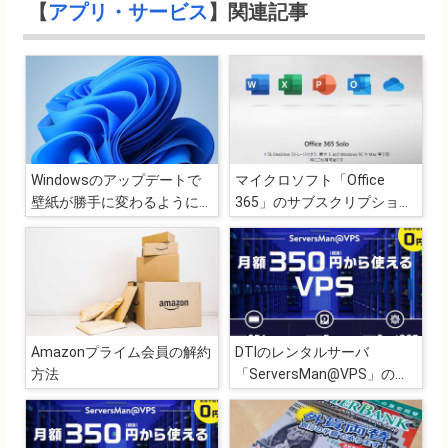
【
アプリ・サービス
】関連記事
Windowsのアップデートで
マイクロソフト「Office
壁紙が勝手に変わるようにな
365」のサブスクリプション
ったのでテーマの設定を見直
を無料期間中に解約する
し
Amazonプライム会員の解約
DTIのレンタルサーバ
方法
「ServersMan@VPS」の解
約方法