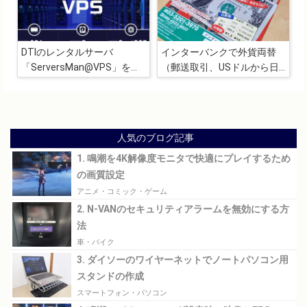
DTIのレンタルサーバ
インターバンクで外貨両替
「ServersMan@VPS」を数
（郵送取引、USドルから日
年間利用してみた感想と最終
本円に両替）
的に解約した理由
人気のブログ記事
1. 鳴潮を4K解像度モニタで快適にプレイするため
の画質設定
アニメ・コミック・ゲーム
2. N-VANのセキュリティアラームを無効にする方
法
車・バイク
3. ダイソーのワイヤーネットでノートパソコン用
スタンドの作成
スマートフォン・パソコン