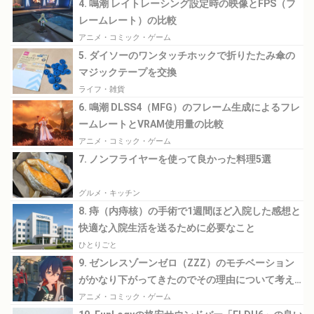
4. 鳴潮 レイトレーシング設定時の映像とFPS（フ
レームレート）の比較
アニメ・コミック・ゲーム
5. ダイソーのワンタッチホックで折りたたみ傘の
マジックテープを交換
ライフ・雑貨
6. 鳴潮 DLSS4（MFG）のフレーム生成によるフレ
ームレートとVRAM使用量の比較
アニメ・コミック・ゲーム
7. ノンフライヤーを使って良かった料理5選
グルメ・キッチン
8. 痔（内痔核）の手術で1週間ほど入院した感想と
快適な入院生活を送るために必要なこと
ひとりごと
9. ゼンレスゾーンゼロ（ZZZ）のモチベーション
がかなり下がってきたのでその理由について考え
てみる
アニメ・コミック・ゲーム