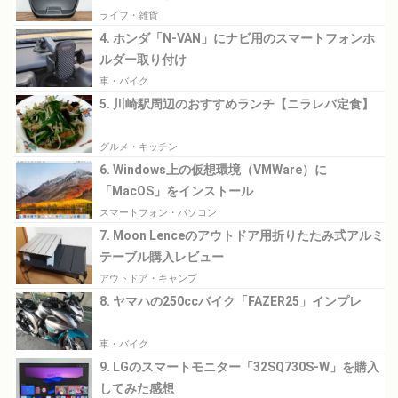
ライフ・雑貨
4. ホンダ「N-VAN」にナビ用のスマートフォンホ
ルダー取り付け
車・バイク
5. 川崎駅周辺のおすすめランチ【ニラレバ定食】
グルメ・キッチン
6. Windows上の仮想環境（VMWare）に
「MacOS」をインストール
スマートフォン・パソコン
7. Moon Lenceのアウトドア用折りたたみ式アルミ
テーブル購入レビュー
アウトドア・キャンプ
8. ヤマハの250ccバイク「FAZER25」インプレ
車・バイク
9. LGのスマートモニター「32SQ730S-W」を購入
してみた感想