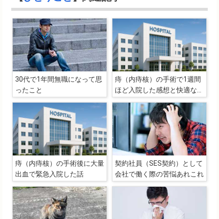
30代で1年間無職になって思
痔（内痔核）の手術で1週間
ったこと
ほど入院した感想と快適な入
院生活を送るために必要なこ
と
痔（内痔核）の手術後に大量
契約社員（SES契約）として
出血で緊急入院した話
会社で働く際の苦悩あれこれ