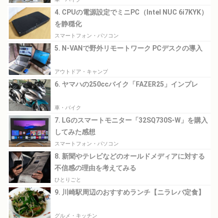
4. CPUの電源設定でミニPC（Intel NUC 6i7KYK）
を静穏化
スマートフォン・パソコン
5. N-VANで野外リモートワーク PCデスクの導入
アウトドア・キャンプ
6. ヤマハの250ccバイク「FAZER25」インプレ
車・バイク
7. LGのスマートモニター「32SQ730S-W」を購入
してみた感想
スマートフォン・パソコン
8. 新聞やテレビなどのオールドメディアに対する
不信感の理由を考えてみる
ひとりごと
9. 川崎駅周辺のおすすめランチ【ニラレバ定食】
グルメ・キッチン