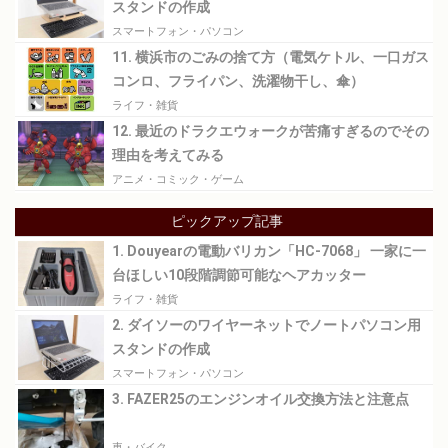
スタンドの作成
スマートフォン・パソコン
11. 横浜市のごみの捨て方（電気ケトル、一口ガス
コンロ、フライパン、洗濯物干し、傘）
ライフ・雑貨
12. 最近のドラクエウォークが苦痛すぎるのでその
理由を考えてみる
アニメ・コミック・ゲーム
ピックアップ記事
1. Douyearの電動バリカン「HC-7068」 一家に一
台ほしい10段階調節可能なヘアカッター
ライフ・雑貨
2. ダイソーのワイヤーネットでノートパソコン用
スタンドの作成
スマートフォン・パソコン
3. FAZER25のエンジンオイル交換方法と注意点
車・バイク