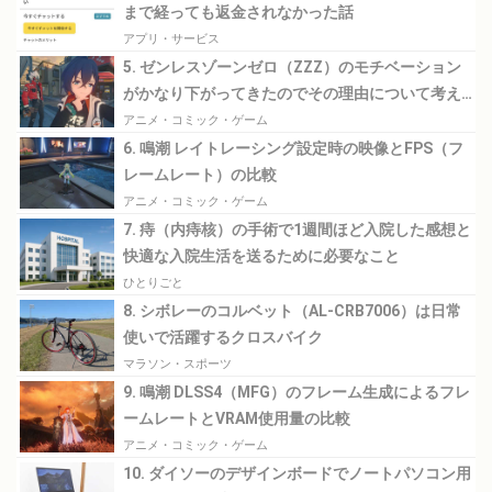
まで経っても返金されなかった話
アプリ・サービス
5. ゼンレスゾーンゼロ（ZZZ）のモチベーション
がかなり下がってきたのでその理由について考え
てみる
アニメ・コミック・ゲーム
6. 鳴潮 レイトレーシング設定時の映像とFPS（フ
レームレート）の比較
アニメ・コミック・ゲーム
7. 痔（内痔核）の手術で1週間ほど入院した感想と
快適な入院生活を送るために必要なこと
ひとりごと
8. シボレーのコルベット（AL-CRB7006）は日常
使いで活躍するクロスバイク
マラソン・スポーツ
9. 鳴潮 DLSS4（MFG）のフレーム生成によるフレ
ームレートとVRAM使用量の比較
アニメ・コミック・ゲーム
10. ダイソーのデザインボードでノートパソコン用