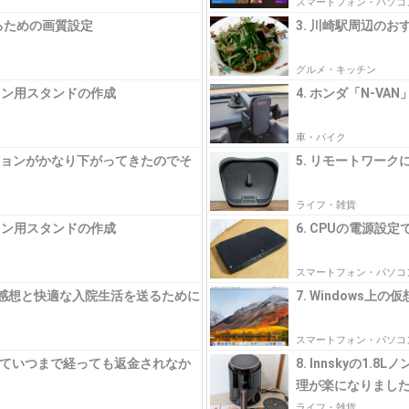
スマートフォン・パソコ
するための画質設定
3. 川崎駅周辺の
グルメ・キッチン
コン用スタンドの作成
4. ホンダ「N-V
車・バイク
ーションがかなり下がってきたのでそ
5. リモートワー
ライフ・雑貨
コン用スタンドの作成
6. CPUの電源設定で
スマートフォン・パソコ
た感想と快適な入院生活を送るために
7. Windows上
スマートフォン・パソコ
なっていつまで経っても返金されなか
8. Innskyの1
理が楽になりまし
ライフ・雑貨