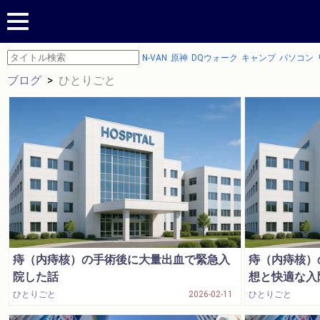
N-VAN
原神
DQウォーク
キャンプ
パソコン
ブログ
>
ひとりごと
痔（内痔核）の手術後に大量出血で緊急入
痔（内痔核）
院した話
想と快適な入
と
ひとりごと
2026-02-11
ひとりごと