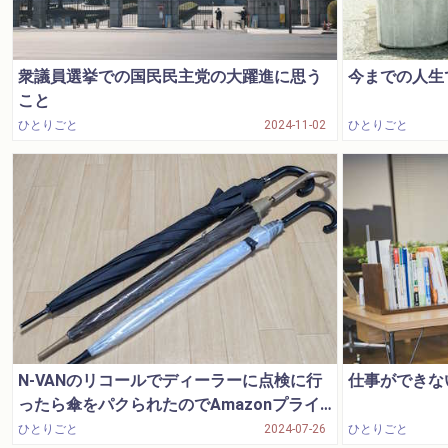
衆議員選挙での国民民主党の大躍進に思う
今までの人生
こと
ひとりごと
2024-11-02
ひとりごと
N-VANのリコールでディーラーに点検に行
仕事ができな
ったら傘をパクられたのでAmazonプライ
ムセールでセール外の傘を買ったった
ひとりごと
2024-07-26
ひとりごと