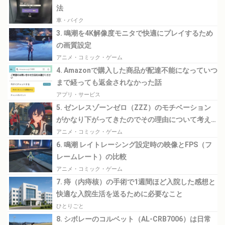
法
車・バイク
3. 鳴潮を4K解像度モニタで快適にプレイするため
の画質設定
アニメ・コミック・ゲーム
4. Amazonで購入した商品が配達不能になっていつ
まで経っても返金されなかった話
アプリ・サービス
5. ゼンレスゾーンゼロ（ZZZ）のモチベーション
がかなり下がってきたのでその理由について考え
てみる
アニメ・コミック・ゲーム
6. 鳴潮 レイトレーシング設定時の映像とFPS（フ
レームレート）の比較
アニメ・コミック・ゲーム
7. 痔（内痔核）の手術で1週間ほど入院した感想と
快適な入院生活を送るために必要なこと
ひとりごと
8. シボレーのコルベット（AL-CRB7006）は日常