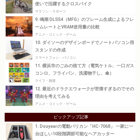
使いで活躍するクロスバイク
マラソン・スポーツ
9. 鳴潮 DLSS4（MFG）のフレーム生成によるフレ
ームレートとVRAM使用量の比較
アニメ・コミック・ゲーム
10. ダイソーのデザインボードでノートパソコン用
スタンドの作成
スマートフォン・パソコン
11. 横浜市のごみの捨て方（電気ケトル、一口ガス
コンロ、フライパン、洗濯物干し、傘）
ライフ・雑貨
12. 最近のドラクエウォークが苦痛すぎるのでその
理由を考えてみる
アニメ・コミック・ゲーム
ピックアップ記事
1. Douyearの電動バリカン「HC-7068」 一家に一
台ほしい10段階調節可能なヘアカッター