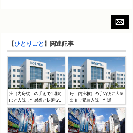
【
ひとりごと
】関連記事
痔（内痔核）の手術で1週間
痔（内痔核）の手術後に大量
ほど入院した感想と快適な入
出血で緊急入院した話
院生活を送るために必要なこ
と