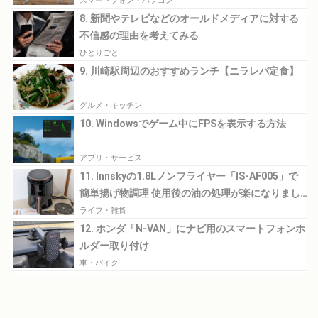
スマートフォン・パソコン
8. 新聞やテレビなどのオールドメディアに対する
不信感の理由を考えてみる
ひとりごと
9. 川崎駅周辺のおすすめランチ【ニラレバ定食】
グルメ・キッチン
10. Windowsでゲーム中にFPSを表示する方法
アプリ・サービス
11. Innskyの1.8Lノンフライヤー「IS-AF005」で
簡単揚げ物調理 使用後の油の処理が楽になりまし
た
ライフ・雑貨
12. ホンダ「N-VAN」にナビ用のスマートフォンホ
ルダー取り付け
車・バイク