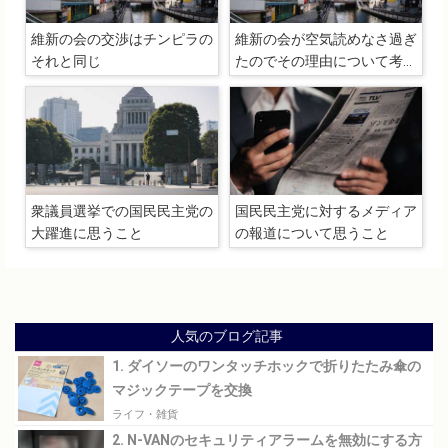
維新の会の交渉はチンピラの
維新の会が空気読めなさ過ぎ
それと同じ
たのでその理由について考え
てみる
衆議員選挙での国民民主党の
国民民主党に対するメディア
大躍進に思うこと
の報道について思うこと
人気のブログ記事
1. ダイソーのワンタッチホックで折りたたみ傘の
マジックテープを交換
ライフ・雑貨
2. N-VANのセキュリティアラームを無効にする方