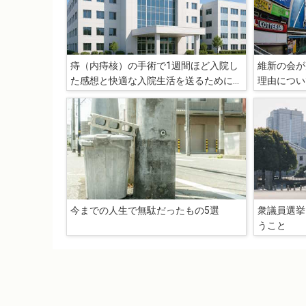
痔（内痔核）の手術で1週間ほど入院し
維新の会が
た感想と快適な入院生活を送るために必
理由につい
要なこと
今までの人生で無駄だったもの5選
衆議員選挙
うこと