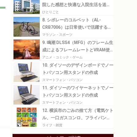
院した感想と快適な入院生活を送る
ために必要なこと
ひとりごと
8. シボレーのコルベット（AL-
CRB7006）は日常使いで活躍するク
ロスバイク
マラソン・スポーツ
9. 鳴潮 DLSS4（MFG）のフレーム生
成によるフレームレートとVRAM使
用量の比較
アニメ・コミック・ゲーム
10. ダイソーのデザインボードでノー
トパソコン用スタンドの作成
スマートフォン・パソコン
11. ダイソーのワイヤーネットでノー
トパソコン用スタンドの作成
スマートフォン・パソコン
12. 横浜市のごみの捨て方（電気ケト
ル、一口ガスコンロ、フライパン、
洗濯物干し、傘）
ライフ・雑貨