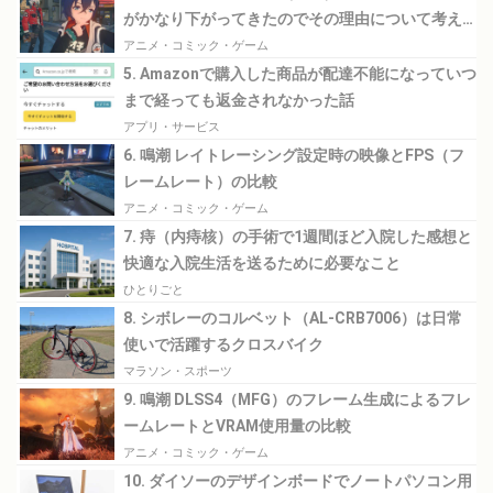
がかなり下がってきたのでその理由について考え
てみる
アニメ・コミック・ゲーム
5. Amazonで購入した商品が配達不能になっていつ
まで経っても返金されなかった話
アプリ・サービス
6. 鳴潮 レイトレーシング設定時の映像とFPS（フ
レームレート）の比較
アニメ・コミック・ゲーム
7. 痔（内痔核）の手術で1週間ほど入院した感想と
快適な入院生活を送るために必要なこと
ひとりごと
8. シボレーのコルベット（AL-CRB7006）は日常
使いで活躍するクロスバイク
マラソン・スポーツ
9. 鳴潮 DLSS4（MFG）のフレーム生成によるフレ
ームレートとVRAM使用量の比較
アニメ・コミック・ゲーム
10. ダイソーのデザインボードでノートパソコン用