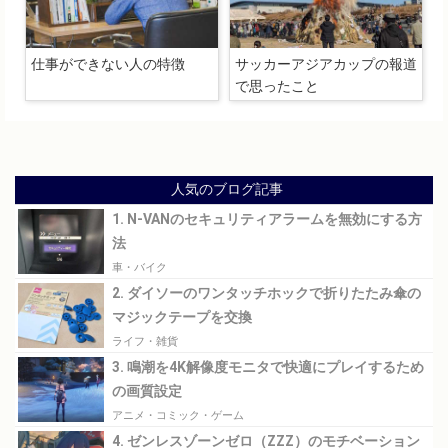
仕事ができない人の特徴
サッカーアジアカップの報道
で思ったこと
人気のブログ記事
1. N-VANのセキュリティアラームを無効にする方
法
車・バイク
2. ダイソーのワンタッチホックで折りたたみ傘の
マジックテープを交換
ライフ・雑貨
3. 鳴潮を4K解像度モニタで快適にプレイするため
の画質設定
アニメ・コミック・ゲーム
4. ゼンレスゾーンゼロ（ZZZ）のモチベーション