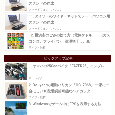
スタンドの作成
スマートフォン・パソコン
11. ダイソーのワイヤーネットでノートパソコン用
スタンドの作成
スマートフォン・パソコン
12. 横浜市のごみの捨て方（電気ケトル、一口ガス
コンロ、フライパン、洗濯物干し、傘）
ライフ・雑貨
ピックアップ記事
1. ヤマハの250ccバイク「FAZER25」インプレ
車・バイク
2. Douyearの電動バリカン「HC-7068」 一家に一
台ほしい10段階調節可能なヘアカッター
ライフ・雑貨
3. Windowsでゲーム中にFPSを表示する方法