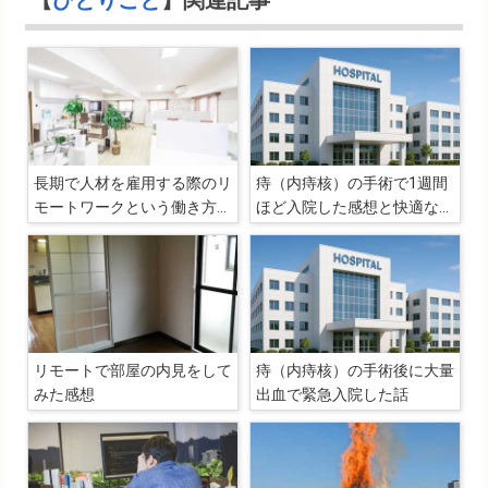
【
ひとりごと
】関連記事
長期で人材を雇用する際のリ
痔（内痔核）の手術で1週間
モートワークという働き方の
ほど入院した感想と快適な入
重要性
院生活を送るために必要なこ
と
リモートで部屋の内見をして
痔（内痔核）の手術後に大量
みた感想
出血で緊急入院した話