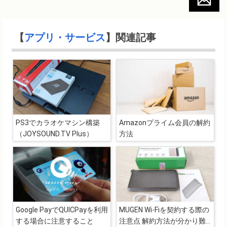
【
アプリ・サービス
】関連記事
PS3でカラオケマシン構築
Amazonプライム会員の解約
（JOYSOUND.TV Plus）
方法
Google PayでQUICPayを利用
MUGEN Wi-Fiを契約する際の
する場合に注意すること
注意点 解約方法が分かり難