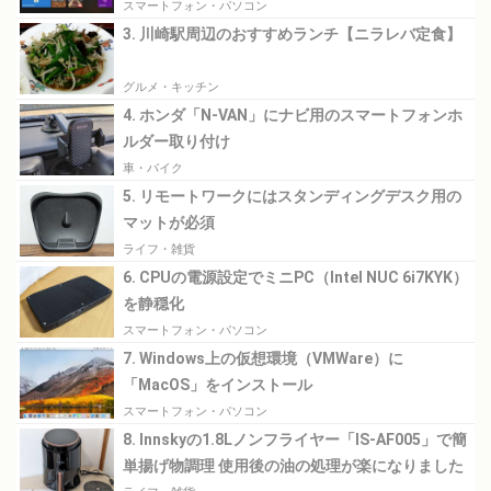
スマートフォン・パソコン
3. 川崎駅周辺のおすすめランチ【ニラレバ定食】
グルメ・キッチン
4. ホンダ「N-VAN」にナビ用のスマートフォンホ
ルダー取り付け
車・バイク
5. リモートワークにはスタンディングデスク用の
マットが必須
ライフ・雑貨
6. CPUの電源設定でミニPC（Intel NUC 6i7KYK）
を静穏化
スマートフォン・パソコン
7. Windows上の仮想環境（VMWare）に
「MacOS」をインストール
スマートフォン・パソコン
8. Innskyの1.8Lノンフライヤー「IS-AF005」で簡
単揚げ物調理 使用後の油の処理が楽になりました