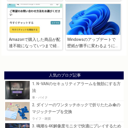
すぎるので正直おすすめしま
せん
Amazonで購入した商品が配
Windowsのアップデートで
達不能になっていつまで経っ
壁紙が勝手に変わるようにな
ても返金されなかった話
ったのでテーマの設定を見直
し
人気のブログ記事
1. N-VANのセキュリティアラームを無効にする方
法
車・バイク
2. ダイソーのワンタッチホックで折りたたみ傘の
マジックテープを交換
ライフ・雑貨
3. 鳴潮を4K解像度モニタで快適にプレイするため