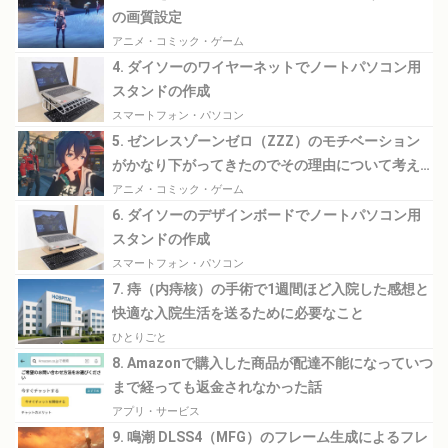
の画質設定
アニメ・コミック・ゲーム
4. ダイソーのワイヤーネットでノートパソコン用
スタンドの作成
スマートフォン・パソコン
5. ゼンレスゾーンゼロ（ZZZ）のモチベーション
がかなり下がってきたのでその理由について考え
てみる
アニメ・コミック・ゲーム
6. ダイソーのデザインボードでノートパソコン用
スタンドの作成
スマートフォン・パソコン
7. 痔（内痔核）の手術で1週間ほど入院した感想と
快適な入院生活を送るために必要なこと
ひとりごと
8. Amazonで購入した商品が配達不能になっていつ
まで経っても返金されなかった話
アプリ・サービス
9. 鳴潮 DLSS4（MFG）のフレーム生成によるフレ