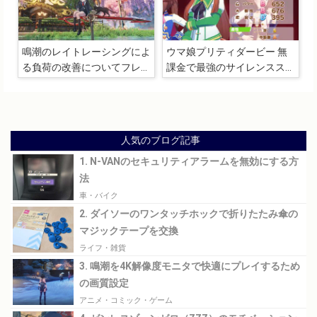
鳴潮のレイトレーシングによ
ウマ娘プリティダービー 無
る負荷の改善についてフレー
課金で最強のサイレンススズ
ムレートの検証
カを育成（逃げ、中距離、評
価A）
人気のブログ記事
1. N-VANのセキュリティアラームを無効にする方
法
車・バイク
2. ダイソーのワンタッチホックで折りたたみ傘の
マジックテープを交換
ライフ・雑貨
3. 鳴潮を4K解像度モニタで快適にプレイするため
の画質設定
アニメ・コミック・ゲーム