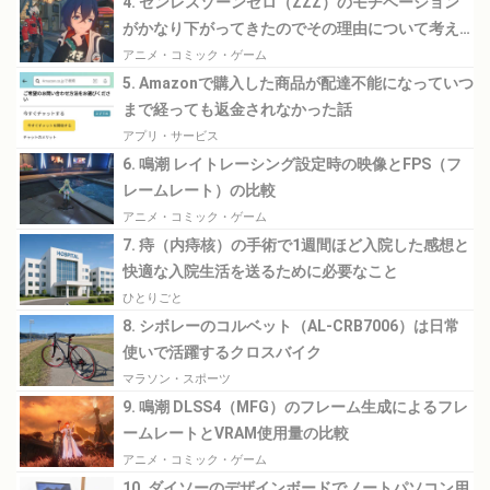
4. ゼンレスゾーンゼロ（ZZZ）のモチベーション
がかなり下がってきたのでその理由について考え
てみる
アニメ・コミック・ゲーム
5. Amazonで購入した商品が配達不能になっていつ
まで経っても返金されなかった話
アプリ・サービス
6. 鳴潮 レイトレーシング設定時の映像とFPS（フ
レームレート）の比較
アニメ・コミック・ゲーム
7. 痔（内痔核）の手術で1週間ほど入院した感想と
快適な入院生活を送るために必要なこと
ひとりごと
8. シボレーのコルベット（AL-CRB7006）は日常
使いで活躍するクロスバイク
マラソン・スポーツ
9. 鳴潮 DLSS4（MFG）のフレーム生成によるフレ
ームレートとVRAM使用量の比較
アニメ・コミック・ゲーム
10. ダイソーのデザインボードでノートパソコン用