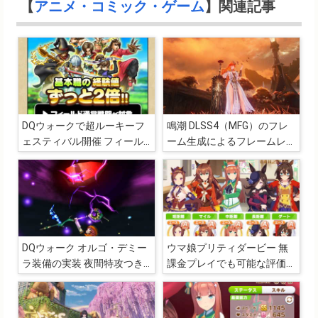
【
アニメ・コミック・ゲーム
】関連記事
DQウォークで超ルーキーフ
鳴潮 DLSS4（MFG）のフレ
ェスティバル開催 フィール
ーム生成によるフレームレー
ドの通常戦闘で今後はずっと
トとVRAM使用量の比較
基本職の経験値が2倍に！？
DQウォーク オルゴ・デミー
ウマ娘プリティダービー 無
ラ装備の実装 夜間特攻つき
課金プレイでも可能な評価A
の狩り武器は働くサラリーマ
のウマ娘の育成と育成方針に
ンにとっての強い味方
ついてのまとめ