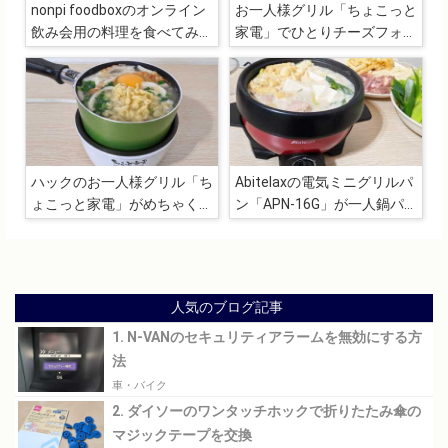
nonpi foodboxのオンライン
お一人様グリル「ちょこっと
飲み会用の料理を食べてみま
家電」でひとりチーズフォン
した
デュ
ハックのお一人様グリル「ち
Abitelaxの電気ミニグリルパ
ょこっと家電」がめちゃくち
ン「APN-16G」が一人鍋パ
ゃ使い勝手がよくて手放せな
ーティーに超最適！！
い
人気のブログ記事
1. N-VANのセキュリティアラームを無効にする方
法
車・バイク
2. ダイソーのワンタッチホックで折りたたみ傘の
マジックテープを交換