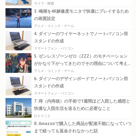
ライフ・雑貨
3. 鳴潮を4K解像度モニタで快適にプレイするため
の画質設定
アニメ・コミック・ゲーム
4. ダイソーのワイヤーネットでノートパソコン用
スタンドの作成
スマートフォン・パソコン
5. ゼンレスゾーンゼロ（ZZZ）のモチベーション
がかなり下がってきたのでその理由について考え
てみる
アニメ・コミック・ゲーム
6. ダイソーのデザインボードでノートパソコン用
スタンドの作成
スマートフォン・パソコン
7. 痔（内痔核）の手術で1週間ほど入院した感想と
快適な入院生活を送るために必要なこと
ひとりごと
8. Amazonで購入した商品が配達不能になっていつ
まで経っても返金されなかった話