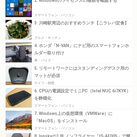
2. Windowsのライセンスの種類を確認する
スマートフォン・パソコン
3. 川崎駅周辺のおすすめランチ【ニラレバ定食】
グルメ・キッチン
4. ホンダ「N-VAN」にナビ用のスマートフォンホ
ルダー取り付け
車・バイク
5. リモートワークにはスタンディングデスク用の
マットが必須
ライフ・雑貨
6. CPUの電源設定でミニPC（Intel NUC 6i7KYK）
を静穏化
スマートフォン・パソコン
7. Windows上の仮想環境（VMWare）に
「MacOS」をインストール
スマートフォン・パソコン
8. Innskyの1.8Lノンフライヤー「IS-AF005」で簡