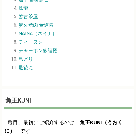
風龍
盤古茶屋
炭火焼肉 食道園
NAINA（ネイナ）
ティーヌン
チャーボン多福楼
鳥どり
最後に
魚王KUNI
1選目。最初にご紹介するのは「
魚王KUNI（うおく
に）
」です。