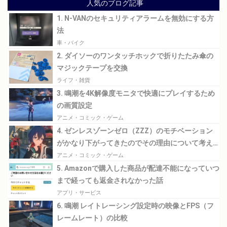
人気のブログ記事
1. N-VANのセキュリティアラームを無効にする方
法
車・バイク
2. ダイソーのワンタッチホックで折りたたみ傘の
マジックテープを交換
ライフ・雑貨
3. 鳴潮を4K解像度モニタで快適にプレイするため
の画質設定
アニメ・コミック・ゲーム
4. ゼンレスゾーンゼロ（ZZZ）のモチベーション
がかなり下がってきたのでその理由について考え
てみる
アニメ・コミック・ゲーム
5. Amazonで購入した商品が配達不能になっていつ
まで経っても返金されなかった話
アプリ・サービス
6. 鳴潮 レイトレーシング設定時の映像とFPS（フ
レームレート）の比較