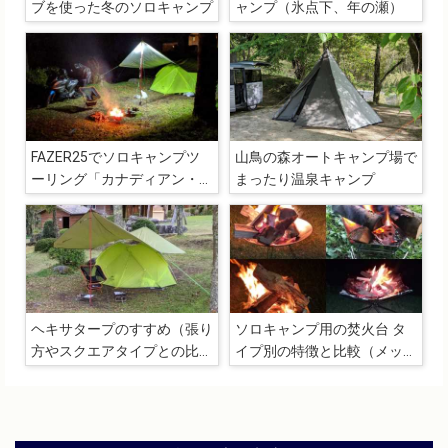
ブを使った冬のソロキャンプ
ャンプ（氷点下、年の瀬）
FAZER25でソロキャンプツ
山鳥の森オートキャンプ場で
ーリング「カナディアン・ヴ
まったり温泉キャンプ
ィレッジ」
ヘキサタープのすすめ（張り
ソロキャンプ用の焚火台 タ
方やスクエアタイプとの比
イプ別の特徴と比較（メッシ
較）
ュ、折りたたみ式、ディスク
など）