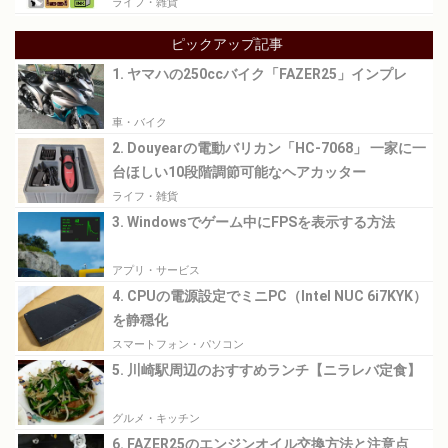
ライフ・雑貨
ピックアップ記事
1. ヤマハの250ccバイク「FAZER25」インプレ
車・バイク
2. Douyearの電動バリカン「HC-7068」 一家に一
台ほしい10段階調節可能なヘアカッター
ライフ・雑貨
3. Windowsでゲーム中にFPSを表示する方法
アプリ・サービス
4. CPUの電源設定でミニPC（Intel NUC 6i7KYK）
を静穏化
スマートフォン・パソコン
5. 川崎駅周辺のおすすめランチ【ニラレバ定食】
グルメ・キッチン
6. FAZER25のエンジンオイル交換方法と注意点