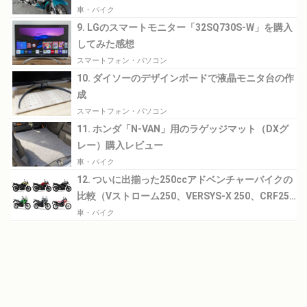
車・バイク
9. LGのスマートモニター「32SQ730S-W」を購入
してみた感想
スマートフォン・パソコン
10. ダイソーのデザインボードで液晶モニタ台の作
成
スマートフォン・パソコン
11. ホンダ「N-VAN」用のラゲッジマット（DXグ
レー）購入レビュー
車・バイク
12. ついに出揃った250ccアドベンチャーバイクの
比較（Vストローム250、VERSYS-X 250、CRF250
RALLY）
車・バイク