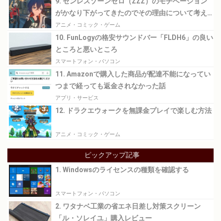
9. ゼンレスゾーンゼロ（ZZZ）のモチベーション
がかなり下がってきたのでその理由について考え
てみる
アニメ・コミック・ゲーム
10. FunLogyの格安サウンドバー「FLDH6」の良い
ところと悪いところ
スマートフォン・パソコン
11. Amazonで購入した商品が配達不能になってい
つまで経っても返金されなかった話
アプリ・サービス
12. ドラクエウォークを無課金プレイで楽しむ方法
アニメ・コミック・ゲーム
ピックアップ記事
1. Windowsのライセンスの種類を確認する
スマートフォン・パソコン
2. ワタナベ工業の省エネ日差し対策スクリーン
「ル・ソレイユ」購入レビュー