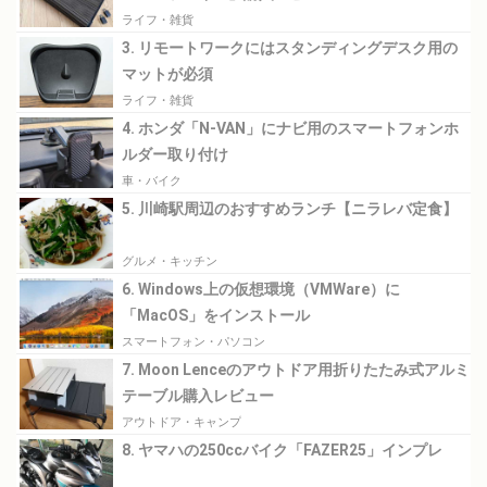
ライフ・雑貨
3. リモートワークにはスタンディングデスク用の
マットが必須
ライフ・雑貨
4. ホンダ「N-VAN」にナビ用のスマートフォンホ
ルダー取り付け
車・バイク
5. 川崎駅周辺のおすすめランチ【ニラレバ定食】
グルメ・キッチン
6. Windows上の仮想環境（VMWare）に
「MacOS」をインストール
スマートフォン・パソコン
7. Moon Lenceのアウトドア用折りたたみ式アルミ
テーブル購入レビュー
アウトドア・キャンプ
8. ヤマハの250ccバイク「FAZER25」インプレ