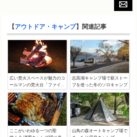
【
アウトドア・キャンプ
】関連記事
広い焚火スペースが魅力のコ
志高湖キャンプ場で薪ストー
ールマンの焚火台「ファイア
ブを使った冬のソロキャンプ
ーディスク（45cm）」購入
レビュー
ここがいわゆる一つの聖
山鳥の森オートキャンプ場で