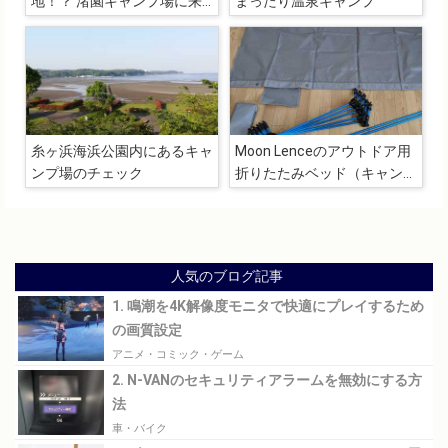
地！？ 渚園キャンプ場に来
まったり温泉キャンプ
たらやっぱりゆるりとキャン
プするしかない
糸ヶ浜海浜公園内にあるキャ
Moon Lenceのアウトドア用
ンプ場のチェック
折りたたみベッド（キャンプ
コット）購入レビュー
人気のブログ記事
1. 鳴潮を4K解像度モニタで快適にプレイするため
の画質設定
アニメ・コミック・ゲーム
2. N-VANのセキュリティアラームを無効にする方
法
車・バイク