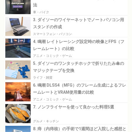
法
車・バイク
3. ダイソーのワイヤーネットでノートパソコン用
スタンドの作成
スマートフォン・パソコン
4. 鳴潮 レイトレーシング設定時の映像とFPS（フ
レームレート）の比較
アニメ・コミック・ゲーム
5. ダイソーのワンタッチホックで折りたたみ傘の
マジックテープを交換
ライフ・雑貨
6. 鳴潮 DLSS4（MFG）のフレーム生成によるフレ
ームレートとVRAM使用量の比較
アニメ・コミック・ゲーム
7. ノンフライヤーを使って良かった料理5選
グルメ・キッチン
8. 痔（内痔核）の手術で1週間ほど入院した感想と