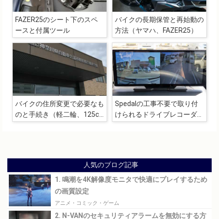
FAZER25のシート下のスペ
バイクの長期保管と再始動の
ースと付属ツール
方法（ヤマハ、FAZER25）
バイクの住所変更で必要なも
Spedalの工事不要で取り付
のと手続き（軽二輪、125cc
けられるドライブレコーダー
～250cc、管轄変更）
兼カーオーディオ
「CL860L」
人気のブログ記事
1. 鳴潮を4K解像度モニタで快適にプレイするため
の画質設定
アニメ・コミック・ゲーム
2. N-VANのセキュリティアラームを無効にする方