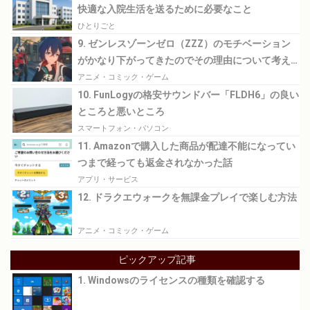
快適な入院生活を送るために必要なこと
ひとりごと
9. ゼンレスゾーンゼロ（ZZZ）のモチベーション
がかなり下がってきたのでその理由について考え
てみる
アニメ・コミック・ゲーム
10. FunLogyの格安サウンドバー「FLDH6」の良い
ところと悪いところ
スマートフォン・パソコン
11. Amazonで購入した商品が配達不能になってい
つまで経っても返金されなかった話
アプリ・サービス
12. ドラクエウォークを無課金プレイで楽しむ方法
アニメ・コミック・ゲーム
ピックアップ記事
1. Windowsのライセンスの種類を確認する