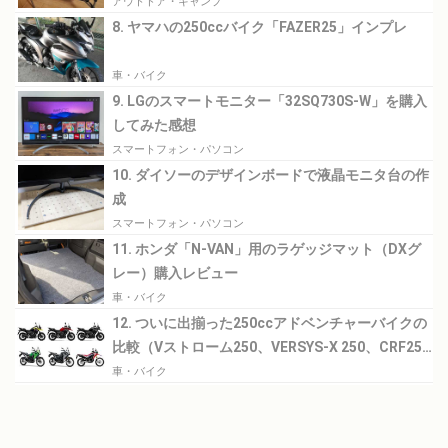
アウトドア・キャンプ
8. ヤマハの250ccバイク「FAZER25」インプレ
車・バイク
9. LGのスマートモニター「32SQ730S-W」を購入
してみた感想
スマートフォン・パソコン
10. ダイソーのデザインボードで液晶モニタ台の作
成
スマートフォン・パソコン
11. ホンダ「N-VAN」用のラゲッジマット（DXグ
レー）購入レビュー
車・バイク
12. ついに出揃った250ccアドベンチャーバイクの
比較（Vストローム250、VERSYS-X 250、CRF250
RALLY）
車・バイク