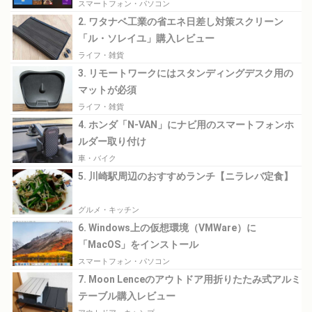
スマートフォン・パソコン
2. ワタナベ工業の省エネ日差し対策スクリーン
「ル・ソレイユ」購入レビュー
ライフ・雑貨
3. リモートワークにはスタンディングデスク用の
マットが必須
ライフ・雑貨
4. ホンダ「N-VAN」にナビ用のスマートフォンホ
ルダー取り付け
車・バイク
5. 川崎駅周辺のおすすめランチ【ニラレバ定食】
グルメ・キッチン
6. Windows上の仮想環境（VMWare）に
「MacOS」をインストール
スマートフォン・パソコン
7. Moon Lenceのアウトドア用折りたたみ式アルミ
テーブル購入レビュー