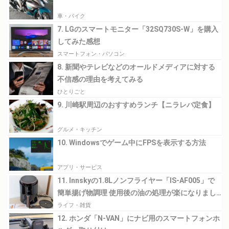
車・バイク
7. LGのスマートモニター「32SQ730S-W」を購入
してみた感想
スマートフォン・パソコン
8. 新聞やテレビなどのオールドメディアに対する
不信感の理由を考えてみる
ひとりごと
9. 川崎駅周辺のおすすめランチ【ニラレバ定食】
グルメ・キッチン
10. Windowsでゲーム中にFPSを表示する方法
アプリ・サービス
11. Innskyの1.8Lノンフライヤー「IS-AF005」で
簡単揚げ物調理 使用後の油の処理が楽になりまし
た
ライフ・雑貨
12. ホンダ「N-VAN」にナビ用のスマートフォンホ