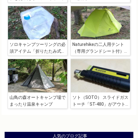
ソロキャンプツーリングの必
Naturehikeの二人用テント
須アイテム「折りたたみ式ウ
（専用グランドシート付）が
ォータータンク（10L）」
軽量かつコンパクトでツーリ
ング向き
山鳥の森オートキャンプ場で
ソト（SOTO） スライドガス
まったり温泉キャンプ
トーチ「ST-480」がアウト
ドアで活躍しそうだったので
ついつい衝動買い
人気のブログ記事