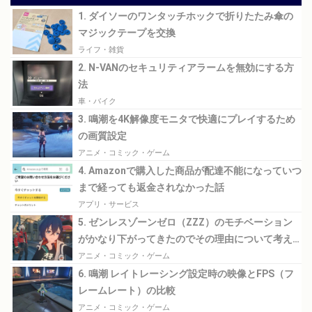
1. ダイソーのワンタッチホックで折りたたみ傘の
マジックテープを交換
ライフ・雑貨
2. N-VANのセキュリティアラームを無効にする方
法
車・バイク
3. 鳴潮を4K解像度モニタで快適にプレイするため
の画質設定
アニメ・コミック・ゲーム
4. Amazonで購入した商品が配達不能になっていつ
まで経っても返金されなかった話
アプリ・サービス
5. ゼンレスゾーンゼロ（ZZZ）のモチベーション
がかなり下がってきたのでその理由について考え
てみる
アニメ・コミック・ゲーム
6. 鳴潮 レイトレーシング設定時の映像とFPS（フ
レームレート）の比較
アニメ・コミック・ゲーム