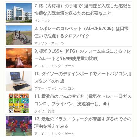
7. 痔（内痔核）の手術で1週間ほど入院した感想と
快適な入院生活を送るために必要なこと
ひとりごと
8. シボレーのコルベット（AL-CRB7006）は日常
使いで活躍するクロスバイク
マラソン・スポーツ
9. 鳴潮 DLSS4（MFG）のフレーム生成によるフレ
ームレートとVRAM使用量の比較
アニメ・コミック・ゲーム
10. ダイソーのデザインボードでノートパソコン用
スタンドの作成
スマートフォン・パソコン
11. 横浜市のごみの捨て方（電気ケトル、一口ガス
コンロ、フライパン、洗濯物干し、傘）
ライフ・雑貨
12. 最近のドラクエウォークが苦痛すぎるのでその
理由を考えてみる
アニメ・コミック・ゲーム