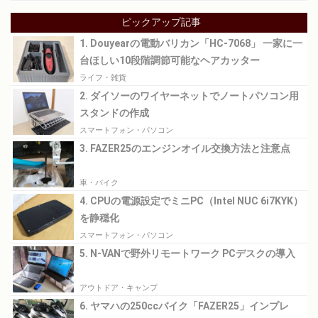
ピックアップ記事
1. Douyearの電動バリカン「HC-7068」 一家に一
台ほしい10段階調節可能なヘアカッター
ライフ・雑貨
2. ダイソーのワイヤーネットでノートパソコン用
スタンドの作成
スマートフォン・パソコン
3. FAZER25のエンジンオイル交換方法と注意点
車・バイク
4. CPUの電源設定でミニPC（Intel NUC 6i7KYK）
を静穏化
スマートフォン・パソコン
5. N-VANで野外リモートワーク PCデスクの導入
アウトドア・キャンプ
6. ヤマハの250ccバイク「FAZER25」インプレ