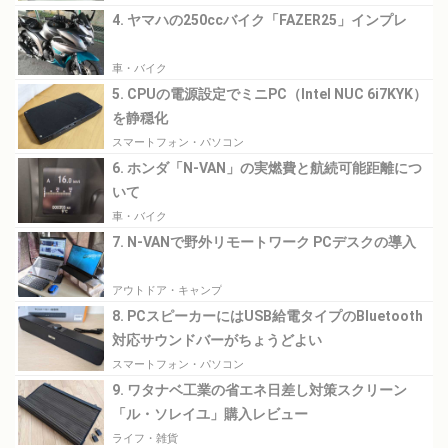
4. ヤマハの250ccバイク「FAZER25」インプレ
車・バイク
5. CPUの電源設定でミニPC（Intel NUC 6i7KYK）
を静穏化
スマートフォン・パソコン
6. ホンダ「N-VAN」の実燃費と航続可能距離につ
いて
車・バイク
7. N-VANで野外リモートワーク PCデスクの導入
アウトドア・キャンプ
8. PCスピーカーにはUSB給電タイプのBluetooth
対応サウンドバーがちょうどよい
スマートフォン・パソコン
9. ワタナベ工業の省エネ日差し対策スクリーン
「ル・ソレイユ」購入レビュー
ライフ・雑貨