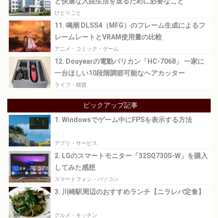
と快適な入院生活を送るために必要なこと
ひとりごと
11. 鳴潮 DLSS4（MFG）のフレーム生成によるフ
レームレートとVRAM使用量の比較
アニメ・コミック・ゲーム
12. Douyearの電動バリカン「HC-7068」 一家に
一台ほしい10段階調節可能なヘアカッター
ライフ・雑貨
ピックアップ記事
1. Windowsでゲーム中にFPSを表示する方法
アプリ・サービス
2. LGのスマートモニター「32SQ730S-W」を購入
してみた感想
スマートフォン・パソコン
3. 川崎駅周辺のおすすめランチ【ニラレバ定食】
グルメ・キッチン