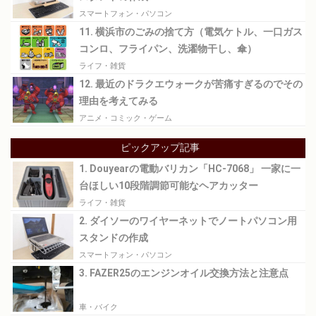
スマートフォン・パソコン
11. 横浜市のごみの捨て方（電気ケトル、一口ガス
コンロ、フライパン、洗濯物干し、傘）
ライフ・雑貨
12. 最近のドラクエウォークが苦痛すぎるのでその
理由を考えてみる
アニメ・コミック・ゲーム
ピックアップ記事
1. Douyearの電動バリカン「HC-7068」 一家に一
台ほしい10段階調節可能なヘアカッター
ライフ・雑貨
2. ダイソーのワイヤーネットでノートパソコン用
スタンドの作成
スマートフォン・パソコン
3. FAZER25のエンジンオイル交換方法と注意点
車・バイク