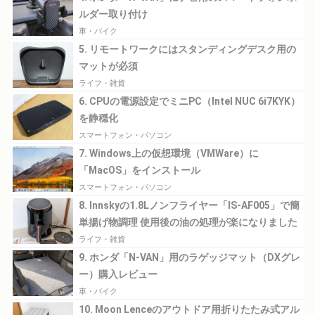
ルダー取り付け
車・バイク
5. リモートワークにはスタンディングデスク用の
マットが必須
ライフ・雑貨
6. CPUの電源設定でミニPC（Intel NUC 6i7KYK）
を静穏化
スマートフォン・パソコン
7. Windows上の仮想環境（VMWare）に
「MacOS」をインストール
スマートフォン・パソコン
8. Innskyの1.8Lノンフライヤー「IS-AF005」で簡
単揚げ物調理 使用後の油の処理が楽になりました
ライフ・雑貨
9. ホンダ「N-VAN」用のラゲッジマット（DXグレ
ー）購入レビュー
車・バイク
10. Moon Lenceのアウトドア用折りたたみ式アル