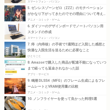
スマートフォン・パソコン
5. ゼンレスゾーンゼロ（ZZZ）のモチベーション
がかなり下がってきたのでその理由について考え
てみる
アニメ・コミック・ゲーム
6. ダイソーのデザインボードでノートパソコン用
スタンドの作成
スマートフォン・パソコン
7. 痔（内痔核）の手術で1週間ほど入院した感想と
快適な入院生活を送るために必要なこと
ひとりごと
8. Amazonで購入した商品が配達不能になっていつ
まで経っても返金されなかった話
アプリ・サービス
9. 鳴潮 DLSS4（MFG）のフレーム生成によるフレ
ームレートとVRAM使用量の比較
アニメ・コミック・ゲーム
10. ノンフライヤーを使って良かった料理5選