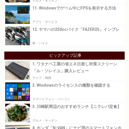
グルメ・キッチン
11. Windowsでゲーム中にFPSを表示する方法
アプリ・サービス
12. ヤマハの250ccバイク「FAZER25」インプレ
車・バイク
ピックアップ記事
1. ワタナベ工業の省エネ日差し対策スクリーン
「ル・ソレイユ」購入レビュー
ライフ・雑貨
2. Windowsのライセンスの種類を確認する
スマートフォン・パソコン
3. 川崎駅周辺のおすすめランチ【ニラレバ定食】
グルメ・キッチン
4. ホンダ「N-VAN」にナビ用のスマートフォンホ