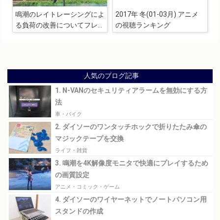
鳴潮のレイトレーシングによ
2017年 冬(01-03月) アニメ
る負荷の改善についてフレー
の視聴ランキング
ムレートの検証
人気のブログ記事
1. N-VANのセキュリティアラームを無効にする方
法
車・バイク
2. ダイソーのワンタッチホックで折りたたみ傘の
マジックテープを交換
ライフ・雑貨
3. 鳴潮を4K解像度モニタで快適にプレイするため
の画質設定
アニメ・コミック・ゲーム
4. ダイソーのワイヤーネットでノートパソコン用
スタンドの作成