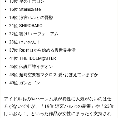
13位 星の子ポロン
16位 Steins;Gate
19位 涼宮ハルヒの憂鬱
21位 SHIROBAKO
22位 響け!ユーフォニアム
23位 けいおん！
37位 Re:ゼロから始める異世界生活
41位 THE IDOLM@STER
46位 伝説巨神イデオン
48位 超時空要塞マクロス 愛･おぼえていますか
49位 ガンとゴン
アイドルものやハーレム系が異性に人気がないのは仕
方がないですが、「19位 涼宮ハルヒの憂鬱」や「23位
けいおん！」といった作品が女性にまったく支持され