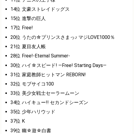
14位 文豪ストレイドッグス
15位 進撃の巨人
17位 Free!
20位 うたの☆プリンスさまっ♪ マジLOVE1000％
21位 夏目友人帳
28位 Free!-Eternal Summer-
30位 ハイ☆スピード! ―Free! Starting Days―
31位 家庭教師ヒットマン REBORN!
32位 モブサイコ100
33位 美少女戦士セーラームーン
34位 ハイキュー!! セカンドシーズン
35位 少年ハリウッド
37位 K
39位 幽☆遊☆白書