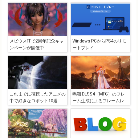
メビウスFFで2周年記念キャ
Windows PCからPS4のリモ
ンペーンが開催中
ートプレイ
これまでに視聴したアニメの
鳴潮 DLSS4（MFG）のフレ
中で好きなロボット10選
ーム生成によるフレームレー
トとVRAM使用量の比較