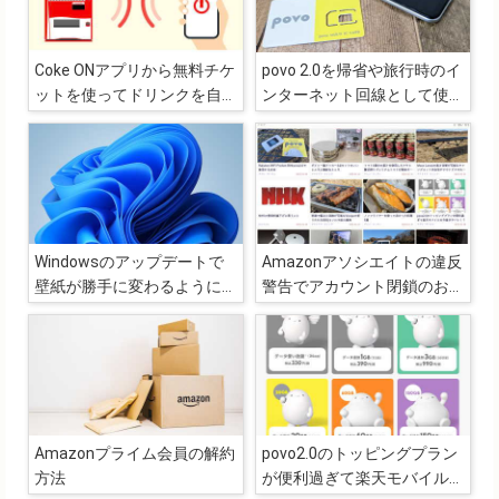
Coke ONアプリから無料チケ
povo 2.0を帰省や旅行時のイ
ットを使ってドリンクを自販
ンターネット回線として使用
機で購入する時の手順と注意
する
事項
Windowsのアップデートで
Amazonアソシエイトの違反
壁紙が勝手に変わるようにな
警告でアカウント閉鎖のおそ
ったのでテーマの設定を見直
れが出た際の対応
し
Amazonプライム会員の解約
povo2.0のトッピングプラン
方法
が便利過ぎて楽天モバイルの