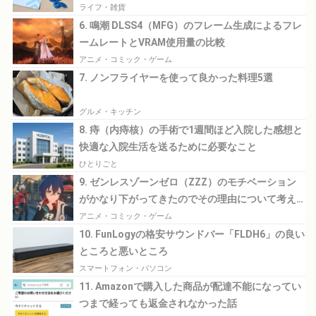
ライフ・雑貨
6. 鳴潮 DLSS4（MFG）のフレーム生成によるフレ
ームレートとVRAM使用量の比較
アニメ・コミック・ゲーム
7. ノンフライヤーを使って良かった料理5選
グルメ・キッチン
8. 痔（内痔核）の手術で1週間ほど入院した感想と
快適な入院生活を送るために必要なこと
ひとりごと
9. ゼンレスゾーンゼロ（ZZZ）のモチベーション
がかなり下がってきたのでその理由について考え
てみる
アニメ・コミック・ゲーム
10. FunLogyの格安サウンドバー「FLDH6」の良い
ところと悪いところ
スマートフォン・パソコン
11. Amazonで購入した商品が配達不能になってい
つまで経っても返金されなかった話