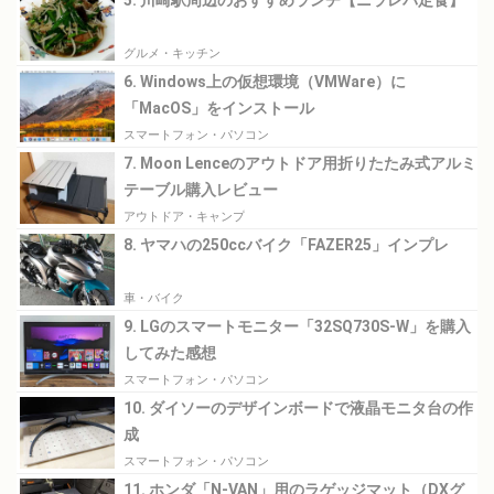
5. 川崎駅周辺のおすすめランチ【ニラレバ定食】
グルメ・キッチン
6. Windows上の仮想環境（VMWare）に
「MacOS」をインストール
スマートフォン・パソコン
7. Moon Lenceのアウトドア用折りたたみ式アルミ
テーブル購入レビュー
アウトドア・キャンプ
8. ヤマハの250ccバイク「FAZER25」インプレ
車・バイク
9. LGのスマートモニター「32SQ730S-W」を購入
してみた感想
スマートフォン・パソコン
10. ダイソーのデザインボードで液晶モニタ台の作
成
スマートフォン・パソコン
11. ホンダ「N-VAN」用のラゲッジマット（DXグ