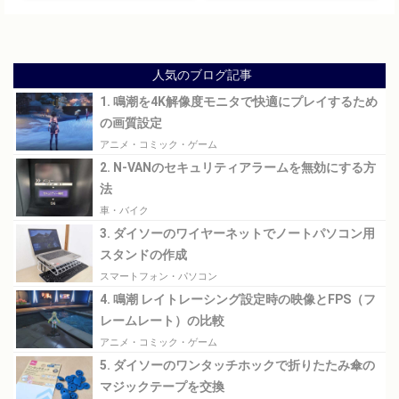
今後がヤバい！？
人気のブログ記事
1. 鳴潮を4K解像度モニタで快適にプレイするため
の画質設定
アニメ・コミック・ゲーム
2. N-VANのセキュリティアラームを無効にする方
法
車・バイク
3. ダイソーのワイヤーネットでノートパソコン用
スタンドの作成
スマートフォン・パソコン
4. 鳴潮 レイトレーシング設定時の映像とFPS（フ
レームレート）の比較
アニメ・コミック・ゲーム
5. ダイソーのワンタッチホックで折りたたみ傘の
マジックテープを交換