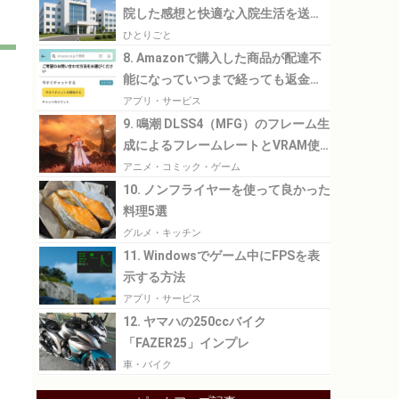
院した感想と快適な入院生活を送る
ために必要なこと
ひとりごと
8. Amazonで購入した商品が配達不
能になっていつまで経っても返金さ
れなかった話
アプリ・サービス
9. 鳴潮 DLSS4（MFG）のフレーム生
成によるフレームレートとVRAM使
用量の比較
アニメ・コミック・ゲーム
10. ノンフライヤーを使って良かった
料理5選
グルメ・キッチン
11. Windowsでゲーム中にFPSを表
示する方法
アプリ・サービス
12. ヤマハの250ccバイク
「FAZER25」インプレ
車・バイク