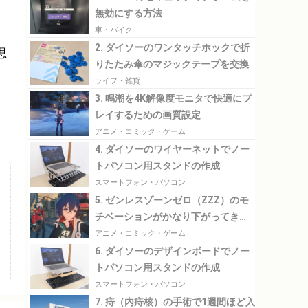
無効にする方法
車・バイク
2. ダイソーのワンタッチホックで折
思
りたたみ傘のマジックテープを交換
ライフ・雑貨
3. 鳴潮を4K解像度モニタで快適にプ
レイするための画質設定
アニメ・コミック・ゲーム
4. ダイソーのワイヤーネットでノー
トパソコン用スタンドの作成
スマートフォン・パソコン
5. ゼンレスゾーンゼロ（ZZZ）のモ
チベーションがかなり下がってきた
のでその理由について考えてみる
アニメ・コミック・ゲーム
6. ダイソーのデザインボードでノー
トパソコン用スタンドの作成
スマートフォン・パソコン
7. 痔（内痔核）の手術で1週間ほど入