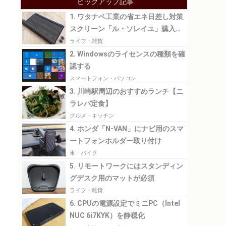
ピックアップ記事
1. ワタナベ工業の省エネ日差し対策
スクリーン「ル・ソレイユ」購入レ
ビュー
ライフ・雑貨
2. Windowsのライセンスの種類を確
認する
スマートフォン・パソコン
3. 川崎駅周辺のおすすめランチ【ニ
ラレバ定食】
グルメ・キッチン
4. ホンダ「N-VAN」にナビ用のスマ
ートフォンホルダー取り付け
車・バイク
5. リモートワークにはスタンディン
グデスク用のマットが必須
ライフ・雑貨
6. CPUの電源設定でミニPC（Intel
NUC 6i7KYK）を静穏化