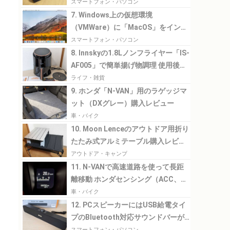
スマートフォン・パソコン
7. Windows上の仮想環境
（VMWare）に「MacOS」をインス
トール
スマートフォン・パソコン
8. Innskyの1.8Lノンフライヤー「IS-
AF005」で簡単揚げ物調理 使用後の
油の処理が楽になりました
ライフ・雑貨
9. ホンダ「N-VAN」用のラゲッジマ
ット（DXグレー）購入レビュー
車・バイク
10. Moon Lenceのアウトドア用折り
たたみ式アルミテーブル購入レビュ
ー
アウトドア・キャンプ
11. N-VANで高速道路を使って長距
離移動 ホンダセンシング（ACC、
LKAS）の使用感や燃費など
車・バイク
12. PCスピーカーにはUSB給電タイ
プのBluetooth対応サウンドバーが
ちょうどよい
スマートフォン・パソコン