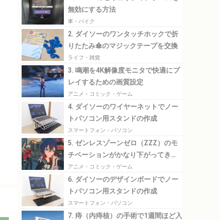
無効にする方法
車・バイク
2. ダイソーのワンタッチホックで折
りたたみ傘のマジックテープを交換
ライフ・雑貨
3. 鳴潮を4K解像度モニタで快適にプ
レイするための画質設定
アニメ・コミック・ゲーム
4. ダイソーのワイヤーネットでノー
トパソコン用スタンドの作成
スマートフォン・パソコン
5. ゼンレスゾーンゼロ（ZZZ）のモ
チベーションがかなり下がってきた
のでその理由について考えてみる
アニメ・コミック・ゲーム
6. ダイソーのデザインボードでノー
トパソコン用スタンドの作成
スマートフォン・パソコン
7. 痔（内痔核）の手術で1週間ほど入