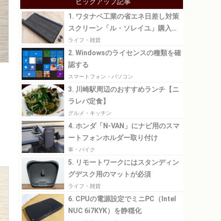
ピックアップ記事
1. ワタナベ工業の省エネ日差し対策
スクリーン「ル・ソレイユ」購入レ
ビュー
ライフ・雑貨
2. Windowsのライセンスの種類を確
認する
スマートフォン・パソコン
3. 川崎駅周辺のおすすめランチ【ニ
ラレバ定食】
グルメ・キッチン
4. ホンダ「N-VAN」にナビ用のスマ
ートフォンホルダー取り付け
車・バイク
5. リモートワークにはスタンディン
グデスク用のマットが必須
ライフ・雑貨
6. CPUの電源設定でミニPC（Intel
NUC 6i7KYK）を静穏化