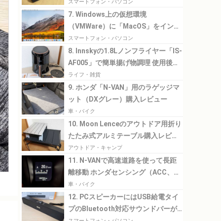
スマートフォン・パソコン
7. Windows上の仮想環境
（VMWare）に「MacOS」をインス
トール
スマートフォン・パソコン
8. Innskyの1.8Lノンフライヤー「IS-
AF005」で簡単揚げ物調理 使用後の
油の処理が楽になりました
ライフ・雑貨
9. ホンダ「N-VAN」用のラゲッジマ
ット（DXグレー）購入レビュー
車・バイク
10. Moon Lenceのアウトドア用折り
たたみ式アルミテーブル購入レビュ
ー
アウトドア・キャンプ
11. N-VANで高速道路を使って長距
離移動 ホンダセンシング（ACC、
LKAS）の使用感や燃費など
車・バイク
12. PCスピーカーにはUSB給電タイ
プのBluetooth対応サウンドバーが
ちょうどよい
スマートフォン・パソコン