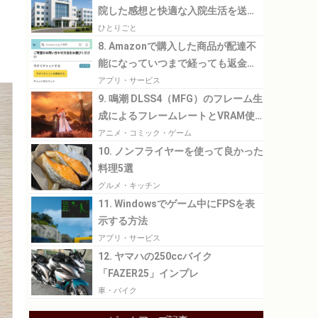
院した感想と快適な入院生活を送る
ために必要なこと
ひとりごと
8. Amazonで購入した商品が配達不
能になっていつまで経っても返金さ
れなかった話
アプリ・サービス
9. 鳴潮 DLSS4（MFG）のフレーム生
成によるフレームレートとVRAM使
用量の比較
アニメ・コミック・ゲーム
10. ノンフライヤーを使って良かった
料理5選
グルメ・キッチン
11. Windowsでゲーム中にFPSを表
示する方法
アプリ・サービス
12. ヤマハの250ccバイク
「FAZER25」インプレ
車・バイク