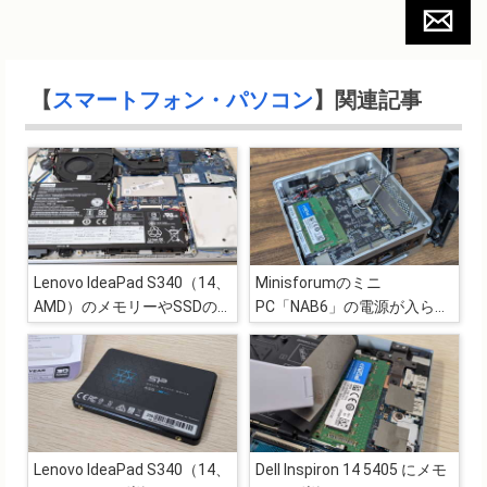
【
スマートフォン・パソコン
】関連記事
Lenovo IdeaPad S340（14、
Minisforumのミニ
AMD）のメモリーやSSDの
PC「NAB6」の電源が入らな
増設について
くなりました
Lenovo IdeaPad S340（14、
Dell Inspiron 14 5405 にメモ