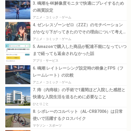
3. 鳴潮を4K解像度モニタで快適にプレイするため
の画質設定
アニメ・コミック・ゲーム
4. ゼンレスゾーンゼロ（ZZZ）のモチベーション
がかなり下がってきたのでその理由について考え
てみる
アニメ・コミック・ゲーム
5. Amazonで購入した商品が配達不能になっていつ
まで経っても返金されなかった話
アプリ・サービス
6. 鳴潮 レイトレーシング設定時の映像とFPS（フ
レームレート）の比較
アニメ・コミック・ゲーム
7. 痔（内痔核）の手術で1週間ほど入院した感想と
快適な入院生活を送るために必要なこと
ひとりごと
8. シボレーのコルベット（AL-CRB7006）は日常
使いで活躍するクロスバイク
マラソン・スポーツ