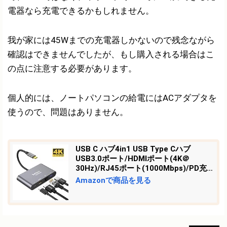
電器なら充電できるかもしれません。
我が家には45Wまでの充電器しかないので残念ながら
確認はできませんでしたが、もし購入される場合はこ
の点に注意する必要があります。
個人的には、ノートパソコンの給電にはACアダプタを
使うので、問題はありません。
USB C ハブ4in1 USB Type Cハブ
USB3.0ポート/HDMIポート(4K＠
30Hz)/RJ45ポート(1000Mbps)/PD充
電ポート（60W ）MacBook、Macbook
Amazonで商品を見る
Pro 2018/2017/2016、Samsung
Galaxy S9/S9 Plus/S8/S8 Plus等対応
(4in1)