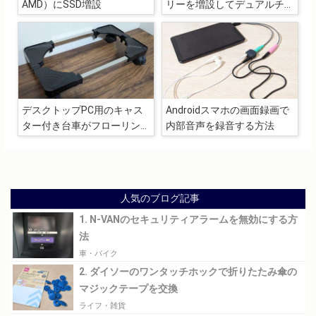
AMD）にSSD増設
リーを増設してデュアルチャ
ネル駆動
デスクトップPC用のキャス
Androidスマホの画面録画で
ター付き台車がフローリング
内部音声を録音する方法
で利用するのにちょうどいい
人気のブログ記事
1. N-VANのセキュリティアラームを無効にする方
法
車・バイク
2. ダイソーのワンタッチホックで折りたたみ傘の
マジックテープを交換
ライフ・雑貨