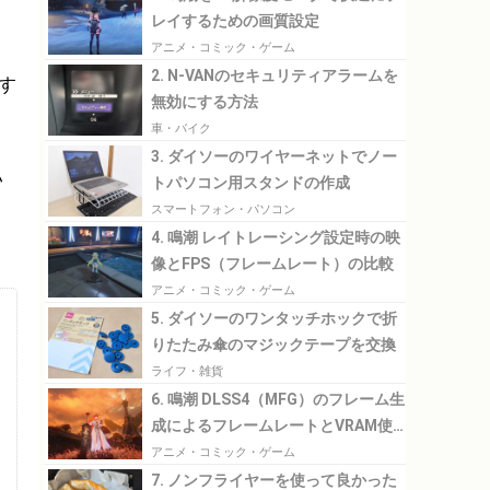
レイするための画質設定
アニメ・コミック・ゲーム
2. N-VANのセキュリティアラームを
す
無効にする方法
車・バイク
3. ダイソーのワイヤーネットでノー
い
トパソコン用スタンドの作成
て
スマートフォン・パソコン
4. 鳴潮 レイトレーシング設定時の映
像とFPS（フレームレート）の比較
アニメ・コミック・ゲーム
5. ダイソーのワンタッチホックで折
りたたみ傘のマジックテープを交換
ライフ・雑貨
6. 鳴潮 DLSS4（MFG）のフレーム生
成によるフレームレートとVRAM使
用量の比較
アニメ・コミック・ゲーム
7. ノンフライヤーを使って良かった