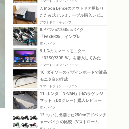
トール
スマートフォン・パソコン
7. Moon Lenceのアウトドア用折り
たたみ式アルミテーブル購入レビュ
ー
アウトドア・キャンプ
8. ヤマハの250ccバイク
「FAZER25」インプレ
車・バイク
9. LGのスマートモニター
「32SQ730S-W」を購入してみた感
想
スマートフォン・パソコン
10. ダイソーのデザインボードで液晶
モニタ台の作成
スマートフォン・パソコン
11. ホンダ「N-VAN」用のラゲッジ
マット（DXグレー）購入レビュー
車・バイク
12. ついに出揃った250ccアドベンチ
ャーバイクの比較（Vストローム
250、VERSYS-X 250、CRF250
車・バイク