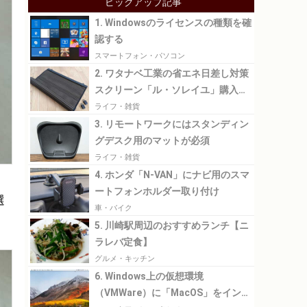
ピックアップ記事
1. Windowsのライセンスの種類を確
認する
スマートフォン・パソコン
2. ワタナベ工業の省エネ日差し対策
スクリーン「ル・ソレイユ」購入レ
ビュー
ライフ・雑貨
3. リモートワークにはスタンディン
グデスク用のマットが必須
ライフ・雑貨
4. ホンダ「N-VAN」にナビ用のスマ
ートフォンホルダー取り付け
選
車・バイク
5. 川崎駅周辺のおすすめランチ【ニ
ラレバ定食】
グルメ・キッチン
6. Windows上の仮想環境
（VMWare）に「MacOS」をインス