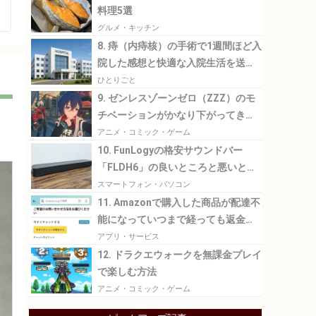
料理5選
グルメ・キッチン
8. 痔（内痔核）の手術で1週間ほど入
院した感想と快適な入院生活を送る
ために必要なこと
ひとりごと
9. ゼンレスゾーンゼロ（ZZZ）のモ
チベーションがかなり下がってきた
のでその理由について考えてみる
アニメ・コミック・ゲーム
10. FunLogyの格安サウンドバー
「FLDH6」の良いところと悪いとこ
ろ
スマートフォン・パソコン
11. Amazonで購入した商品が配達不
能になっていつまで経っても返金さ
れなかった話
アプリ・サービス
12. ドラクエウォークを無課金プレイ
で楽しむ方法
アニメ・コミック・ゲーム