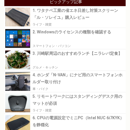
ピックアップ記事
1. ワタナベ工業の省エネ日差し対策スクリーン
「ル・ソレイユ」購入レビュー
ライフ・雑貨
2. Windowsのライセンスの種類を確認する
スマートフォン・パソコン
3. 川崎駅周辺のおすすめランチ【ニラレバ定食】
グルメ・キッチン
4. ホンダ「N-VAN」にナビ用のスマートフォンホ
ルダー取り付け
車・バイク
5. リモートワークにはスタンディングデスク用の
マットが必須
ライフ・雑貨
6. CPUの電源設定でミニPC（Intel NUC 6i7KYK）
を静穏化