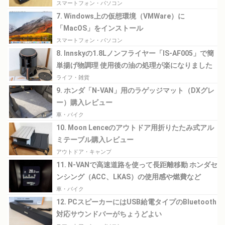
スマートフォン・パソコン
7. Windows上の仮想環境（VMWare）に
「MacOS」をインストール
スマートフォン・パソコン
8. Innskyの1.8Lノンフライヤー「IS-AF005」で簡
単揚げ物調理 使用後の油の処理が楽になりました
ライフ・雑貨
9. ホンダ「N-VAN」用のラゲッジマット（DXグレ
ー）購入レビュー
車・バイク
10. Moon Lenceのアウトドア用折りたたみ式アル
ミテーブル購入レビュー
アウトドア・キャンプ
11. N-VANで高速道路を使って長距離移動 ホンダセ
ンシング（ACC、LKAS）の使用感や燃費など
車・バイク
12. PCスピーカーにはUSB給電タイプのBluetooth
対応サウンドバーがちょうどよい