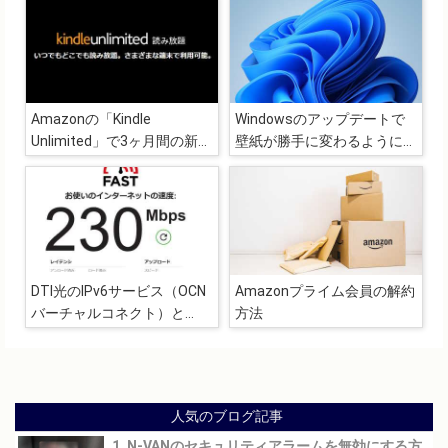
Amazonの「Kindle
Windowsのアップデートで
Unlimited」で3ヶ月間の新生
壁紙が勝手に変わるようにな
活キャンペーンプラン提供
ったのでテーマの設定を見直
し
DTI光のIPv6サービス（OCN
Amazonプライム会員の解約
バーチャルコネクト）と
方法
IODATA製のルーター「WN-
AX1167GR2」で発生した不
具合のまとめ
人気のブログ記事
1. N-VANのセキュリティアラームを無効にする方