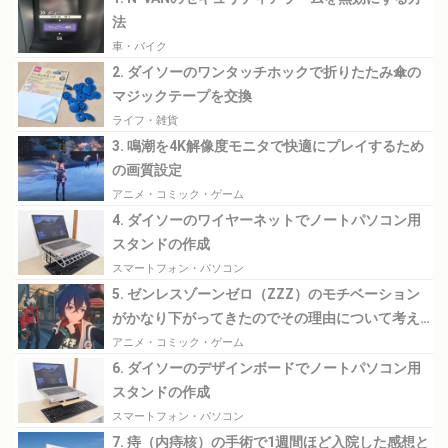
法
車・バイク
2. ダイソーのワンタッチホックで折りたたみ傘の
マジックテープを交換
ライフ・雑貨
3. 鳴潮を4K解像度モニタで快適にプレイするため
の画質設定
アニメ・コミック・ゲーム
4. ダイソーのワイヤーネットでノートパソコン用
スタンドの作成
スマートフォン・パソコン
5. ゼンレスゾーンゼロ（ZZZ）のモチベーション
がかなり下がってきたのでその理由について考え
てみる
アニメ・コミック・ゲーム
6. ダイソーのデザインボードでノートパソコン用
スタンドの作成
スマートフォン・パソコン
7. 痔（内痔核）の手術で1週間ほど入院した感想と