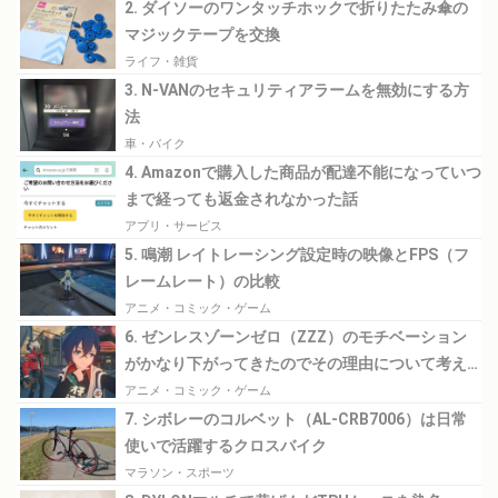
2. ダイソーのワンタッチホックで折りたたみ傘の
マジックテープを交換
ライフ・雑貨
3. N-VANのセキュリティアラームを無効にする方
法
車・バイク
4. Amazonで購入した商品が配達不能になっていつ
まで経っても返金されなかった話
アプリ・サービス
5. 鳴潮 レイトレーシング設定時の映像とFPS（フ
レームレート）の比較
アニメ・コミック・ゲーム
6. ゼンレスゾーンゼロ（ZZZ）のモチベーション
がかなり下がってきたのでその理由について考え
てみる
アニメ・コミック・ゲーム
7. シボレーのコルベット（AL-CRB7006）は日常
使いで活躍するクロスバイク
マラソン・スポーツ