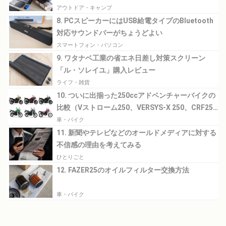
アウトドア・キャンプ
8. PCスピーカーにはUSB給電タイプのBluetooth
対応サウンドバーがちょうどよい
スマートフォン・パソコン
9. ワタナベ工業の省エネ日差し対策スクリーン
「ル・ソレイユ」購入レビュー
ライフ・雑貨
10. ついに出揃った250ccアドベンチャーバイクの
比較（Vストローム250、VERSYS-X 250、CRF250
RALLY）
車・バイク
11. 新聞やテレビなどのオールドメディアに対する
不信感の理由を考えてみる
ひとりごと
12. FAZER25のオイルフィルター交換方法
車・バイク