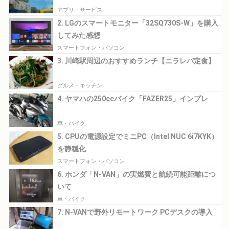
アプリ・サービス
2. LGのスマートモニター「32SQ730S-W」を購入
してみた感想
スマートフォン・パソコン
3. 川崎駅周辺のおすすめランチ【ニラレバ定食】
グルメ・キッチン
4. ヤマハの250ccバイク「FAZER25」インプレ
車・バイク
5. CPUの電源設定でミニPC（Intel NUC 6i7KYK）
を静穏化
スマートフォン・パソコン
6. ホンダ「N-VAN」の実燃費と航続可能距離につ
いて
車・バイク
7. N-VANで野外リモートワーク PCデスクの導入