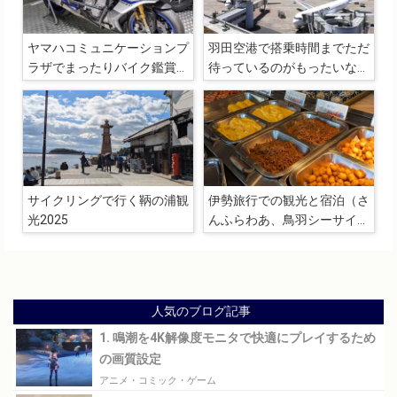
ヤマハコミュニケーションプ
羽田空港で搭乗時間までただ
ラザでまったりバイク鑑賞
待っているのがもったいない
（TOYOTA 2000GT、
と感じたら展望デッキへ行こ
NIKEN、YZF-R25、FAZER25
う
など）
サイクリングで行く鞆の浦観
伊勢旅行での観光と宿泊（さ
光2025
んふらわあ、鳥羽シーサイド
ホテル、朝熊山展望台、曽爾
高原）
人気のブログ記事
1. 鳴潮を4K解像度モニタで快適にプレイするため
の画質設定
アニメ・コミック・ゲーム