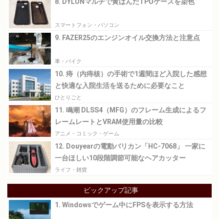
8. DYLONマルチで黄ばんだTPUケースを染色
スマートフォン・パソコン
9. FAZER25のエンジンオイル交換方法と注意点
車・バイク
10. 痔（内痔核）の手術で1週間ほど入院した感想
と快適な入院生活を送るために必要なこと
ひとりごと
11. 鳴潮 DLSS4（MFG）のフレーム生成によるフ
レームレートとVRAM使用量の比較
アニメ・コミック・ゲーム
12. Douyearの電動バリカン「HC-7068」 一家に
一台ほしい10段階調節可能なヘアカッター
ライフ・雑貨
ピックアップ記事
1. Windowsでゲーム中にFPSを表示する方法