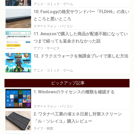
てみる
アニメ・コミック・ゲーム
10. FunLogyの格安サウンドバー「FLDH6」の良い
ところと悪いところ
スマートフォン・パソコン
11. Amazonで購入した商品が配達不能になってい
つまで経っても返金されなかった話
アプリ・サービス
12. ドラクエウォークを無課金プレイで楽しむ方法
アニメ・コミック・ゲーム
ピックアップ記事
1. Windowsのライセンスの種類を確認する
スマートフォン・パソコン
2. ワタナベ工業の省エネ日差し対策スクリーン
「ル・ソレイユ」購入レビュー
ライフ・雑貨