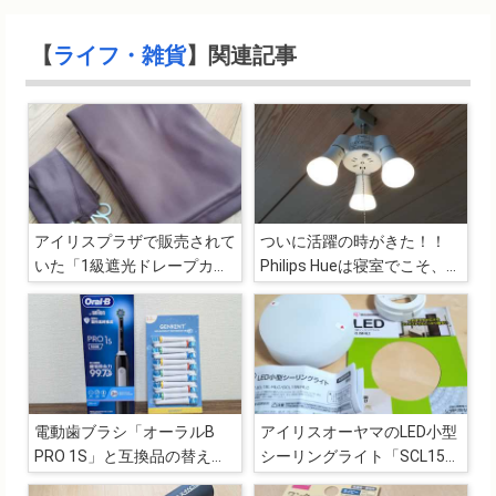
【
ライフ・雑貨
】関連記事
アイリスプラザで販売されて
ついに活躍の時がきた！！
いた「1級遮光ドレープカー
Philips Hueは寝室でこそ、そ
テン」と「レースカーテン」
の真価を発揮するの巻
電動歯ブラシ「オーラルB
アイリスオーヤマのLED小型
PRO 1S」と互換品の替えブ
シーリングライト「SCL15N-
ラシ
HLC」