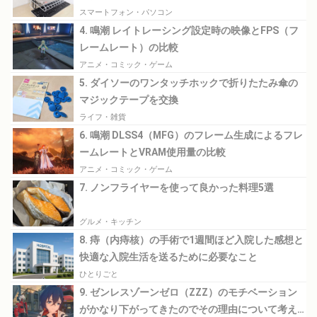
スマートフォン・パソコン
4. 鳴潮 レイトレーシング設定時の映像とFPS（フ
レームレート）の比較
アニメ・コミック・ゲーム
5. ダイソーのワンタッチホックで折りたたみ傘の
マジックテープを交換
ライフ・雑貨
6. 鳴潮 DLSS4（MFG）のフレーム生成によるフレ
ームレートとVRAM使用量の比較
アニメ・コミック・ゲーム
7. ノンフライヤーを使って良かった料理5選
グルメ・キッチン
8. 痔（内痔核）の手術で1週間ほど入院した感想と
快適な入院生活を送るために必要なこと
ひとりごと
9. ゼンレスゾーンゼロ（ZZZ）のモチベーション
がかなり下がってきたのでその理由について考え