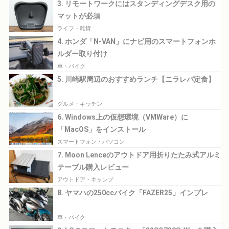
3. リモートワークにはスタンディングデスク用の
マットが必須
ライフ・雑貨
4. ホンダ「N-VAN」にナビ用のスマートフォンホ
ルダー取り付け
車・バイク
5. 川崎駅周辺のおすすめランチ【ニラレバ定食】
グルメ・キッチン
6. Windows上の仮想環境（VMWare）に
「MacOS」をインストール
スマートフォン・パソコン
7. Moon Lenceのアウトドア用折りたたみ式アルミ
テーブル購入レビュー
アウトドア・キャンプ
8. ヤマハの250ccバイク「FAZER25」インプレ
車・バイク