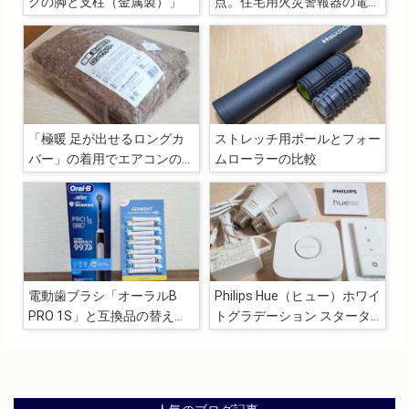
クの脚と支柱（金属製）」
点。住宅用火災警報器の電池
切れで夜中にアラームが鳴り
だすと結構な恐怖
「極暖 足が出せるロングカ
ストレッチ用ポールとフォー
バー」の着用でエアコンの電
ムローラーの比較
気代を抑えることできる！？
かも
電動歯ブラシ「オーラルB
Philips Hue（ヒュー）ホワイ
PRO 1S」と互換品の替えブ
トグラデーション スタータ
ラシ
ーセット購入レビュー