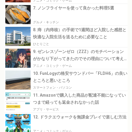
アニメ・コミック・ゲーム
7. ノンフライヤーを使って良かった料理5選
グルメ・キッチン
8. 痔（内痔核）の手術で1週間ほど入院した感想と
快適な入院生活を送るために必要なこと
ひとりごと
9. ゼンレスゾーンゼロ（ZZZ）のモチベーション
がかなり下がってきたのでその理由について考え
てみる
アニメ・コミック・ゲーム
10. FunLogyの格安サウンドバー「FLDH6」の良い
ところと悪いところ
スマートフォン・パソコン
11. Amazonで購入した商品が配達不能になってい
つまで経っても返金されなかった話
アプリ・サービス
12. ドラクエウォークを無課金プレイで楽しむ方法
アニメ・コミック・ゲーム