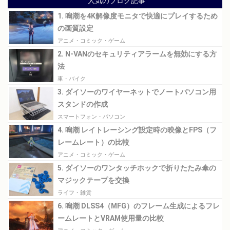
人気のブログ記事
1. 鳴潮を4K解像度モニタで快適にプレイするため
の画質設定
アニメ・コミック・ゲーム
2. N-VANのセキュリティアラームを無効にする方
法
車・バイク
3. ダイソーのワイヤーネットでノートパソコン用
スタンドの作成
スマートフォン・パソコン
4. 鳴潮 レイトレーシング設定時の映像とFPS（フ
レームレート）の比較
アニメ・コミック・ゲーム
5. ダイソーのワンタッチホックで折りたたみ傘の
マジックテープを交換
ライフ・雑貨
6. 鳴潮 DLSS4（MFG）のフレーム生成によるフレ
ームレートとVRAM使用量の比較