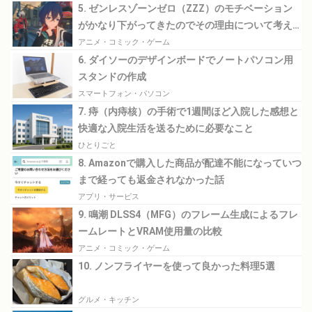
5. ゼンレスゾーンゼロ（ZZZ）のモチベーション
がかなり下がってきたのでその理由について考え
てみる
アニメ・コミック・ゲーム
6. ダイソーのデザインボードでノートパソコン用
スタンドの作成
スマートフォン・パソコン
7. 痔（内痔核）の手術で1週間ほど入院した感想と
快適な入院生活を送るために必要なこと
ひとりごと
8. Amazonで購入した商品が配達不能になっていつ
まで経っても返金されなかった話
アプリ・サービス
9. 鳴潮 DLSS4（MFG）のフレーム生成によるフレ
ームレートとVRAM使用量の比較
アニメ・コミック・ゲーム
10. ノンフライヤーを使って良かった料理5選
グルメ・キッチン