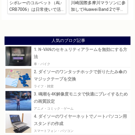
シボレーのコルベット（AL-
川崎国際多摩川マラソンに参
CRB7006）は日常使いで活
加してHuawei Band 2で平均
躍するクロスバイク
ペースや消費カロリーを計測
人気のブログ記事
1. N-VANのセキュリティアラームを無効にする方
法
車・バイク
2. ダイソーのワンタッチホックで折りたたみ傘の
マジックテープを交換
ライフ・雑貨
3. 鳴潮を4K解像度モニタで快適にプレイするため
の画質設定
アニメ・コミック・ゲーム
4. ダイソーのワイヤーネットでノートパソコン用
スタンドの作成
スマートフォン・パソコン