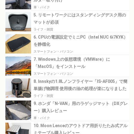
ルダー取り付け
車・バイク
5. リモートワークにはスタンディングデスク用の
マットが必須
ライフ・雑貨
6. CPUの電源設定でミニPC（Intel NUC 6i7KYK）
を静穏化
スマートフォン・パソコン
7. Windows上の仮想環境（VMWare）に
「MacOS」をインストール
スマートフォン・パソコン
8. Innskyの1.8Lノンフライヤー「IS-AF005」で簡
単揚げ物調理 使用後の油の処理が楽になりました
ライフ・雑貨
9. ホンダ「N-VAN」用のラゲッジマット（DXグレ
ー）購入レビュー
車・バイク
10. Moon Lenceのアウトドア用折りたたみ式アル
ミテーブル購入レビュー