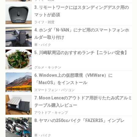
3. リモートワークにはスタンディングデスク用の
マットが必須
ライフ・雑貨
4. ホンダ「N-VAN」にナビ用のスマートフォンホ
ルダー取り付け
車・バイク
5. 川崎駅周辺のおすすめランチ【ニラレバ定食】
グルメ・キッチン
6. Windows上の仮想環境（VMWare）に
「MacOS」をインストール
スマートフォン・パソコン
7. Moon Lenceのアウトドア用折りたたみ式アルミ
テーブル購入レビュー
アウトドア・キャンプ
8. ヤマハの250ccバイク「FAZER25」インプレ
車・バイク