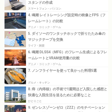
スタンドの作成
スマートフォン・パソコン
4. 鳴潮 レイトレーシング設定時の映像とFPS（フ
レームレート）の比較
アニメ・コミック・ゲーム
5. ダイソーのワンタッチホックで折りたたみ傘の
マジックテープを交換
ライフ・雑貨
6. 鳴潮 DLSS4（MFG）のフレーム生成によるフレ
ームレートとVRAM使用量の比較
アニメ・コミック・ゲーム
7. ノンフライヤーを使って良かった料理5選
グルメ・キッチン
8. 痔（内痔核）の手術で1週間ほど入院した感想と
快適な入院生活を送るために必要なこと
ひとりごと
9. ゼンレスゾーンゼロ（ZZZ）のモチベーション