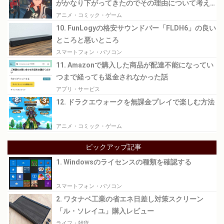
がかなり下がってきたのでその理由について考え
てみる
アニメ・コミック・ゲーム
10. FunLogyの格安サウンドバー「FLDH6」の良い
ところと悪いところ
スマートフォン・パソコン
11. Amazonで購入した商品が配達不能になってい
つまで経っても返金されなかった話
アプリ・サービス
12. ドラクエウォークを無課金プレイで楽しむ方法
アニメ・コミック・ゲーム
ピックアップ記事
1. Windowsのライセンスの種類を確認する
スマートフォン・パソコン
2. ワタナベ工業の省エネ日差し対策スクリーン
「ル・ソレイユ」購入レビュー
ライフ・雑貨