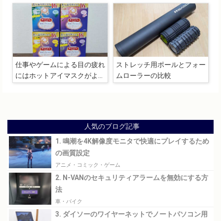
り心地（寝心地）抜群でした
仕事やゲームによる目の疲れ
ストレッチ用ポールとフォー
にはホットアイマスクがよく
ムローラーの比較
効く
人気のブログ記事
1. 鳴潮を4K解像度モニタで快適にプレイするため
の画質設定
アニメ・コミック・ゲーム
2. N-VANのセキュリティアラームを無効にする方
法
車・バイク
3. ダイソーのワイヤーネットでノートパソコン用