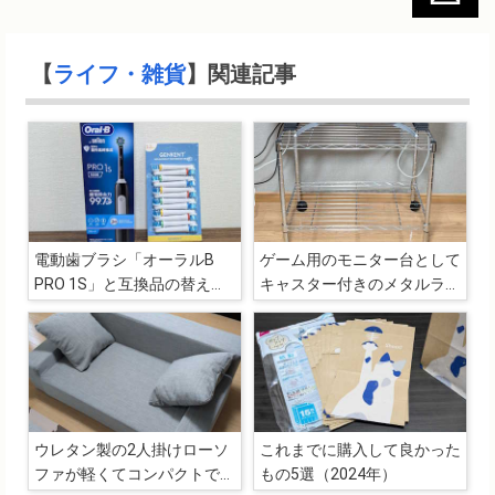
【
ライフ・雑貨
】関連記事
電動歯ブラシ「オーラルB
ゲーム用のモニター台として
PRO 1S」と互換品の替えブ
キャスター付きのメタルラッ
ラシ
ク購入
ウレタン製の2人掛けローソ
これまでに購入して良かった
ファが軽くてコンパクトで座
もの5選（2024年）