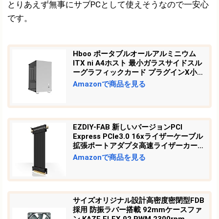
とりあえず無事にサブPCとして使えそうなので一安心
です。
Hboo ポータブルオールアルミニウム
ITX ni A4ホスト 最小ガラスサイドスル
ーグラフィックカード プラグインX小型
コンピューター
Amazonで商品を見る
EZDIY-FAB 新しいバージョンPCI
Express PCIe3.0 16xライザーケーブル
拡張ポートアダプタ高速ライザーカード
ストレートコネクタ GPUライザーケー
Amazonで商品を見る
ブル - 30CM 180度
サイズオリジナル設計高密度密閉型FDB
採用 防振ラバー搭載 92mmケースファ