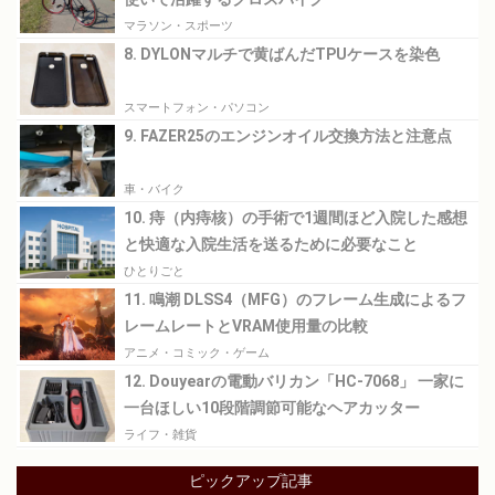
マラソン・スポーツ
8. DYLONマルチで黄ばんだTPUケースを染色
スマートフォン・パソコン
9. FAZER25のエンジンオイル交換方法と注意点
車・バイク
10. 痔（内痔核）の手術で1週間ほど入院した感想
と快適な入院生活を送るために必要なこと
ひとりごと
11. 鳴潮 DLSS4（MFG）のフレーム生成によるフ
レームレートとVRAM使用量の比較
アニメ・コミック・ゲーム
12. Douyearの電動バリカン「HC-7068」 一家に
一台ほしい10段階調節可能なヘアカッター
ライフ・雑貨
ピックアップ記事