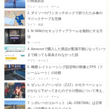
の画質設定
アニメ・コミック・ゲーム
2. ダイソーのワンタッチホックで折りたたみ傘の
マジックテープを交換
ライフ・雑貨
3. N-VANのセキュリティアラームを無効にする方
法
車・バイク
4. Amazonで購入した商品が配達不能になっていつ
まで経っても返金されなかった話
アプリ・サービス
5. 鳴潮 レイトレーシング設定時の映像とFPS（フ
レームレート）の比較
アニメ・コミック・ゲーム
6. ゼンレスゾーンゼロ（ZZZ）のモチベーション
がかなり下がってきたのでその理由について考え
てみる
アニメ・コミック・ゲーム
7. シボレーのコルベット（AL-CRB7006）は日常
使いで活躍するクロスバイク