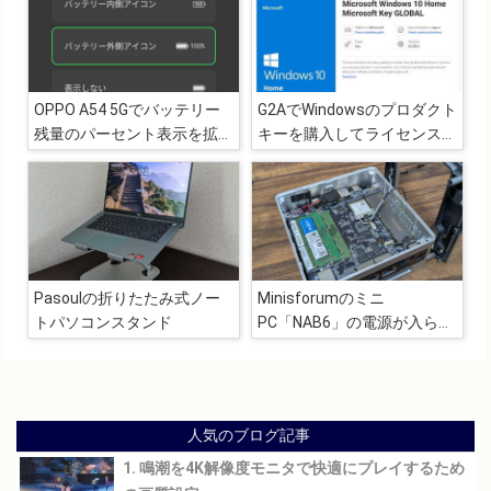
OPPO A54 5Gでバッテリー
G2AでWindowsのプロダクト
残量のパーセント表示を拡大
キーを購入してライセンス認
して表示する方法
証してみました
Pasoulの折りたたみ式ノー
Minisforumのミニ
トパソコンスタンド
PC「NAB6」の電源が入らな
くなりました
人気のブログ記事
1. 鳴潮を4K解像度モニタで快適にプレイするため