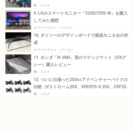
車・バイク
9. LGのスマートモニター「32SQ730S-W」を購入
してみた感想
スマートフォン・パソコン
10. ダイソーのデザインボードで液晶モニタ台の作
成
スマートフォン・パソコン
11. ホンダ「N-VAN」用のラゲッジマット（DXグ
レー）購入レビュー
車・バイク
12. ついに出揃った250ccアドベンチャーバイクの
比較（Vストローム250、VERSYS-X 250、CRF250
RALLY）
車・バイク