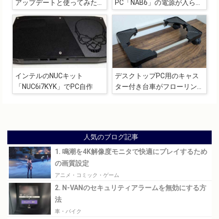
アップデートと使ってみた感
PC「NAB6」の電源が入らな
想
くなりました
インテルのNUCキット
デスクトップPC用のキャス
「NUC6i7KYK」でPC自作
ター付き台車がフローリング
で利用するのにちょうどいい
人気のブログ記事
1. 鳴潮を4K解像度モニタで快適にプレイするため
の画質設定
アニメ・コミック・ゲーム
2. N-VANのセキュリティアラームを無効にする方
法
車・バイク