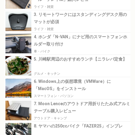
ライフ・雑貨
3. リモートワークにはスタンディングデスク用の
マットが必須
ライフ・雑貨
4. ホンダ「N-VAN」にナビ用のスマートフォンホ
ルダー取り付け
車・バイク
5. 川崎駅周辺のおすすめランチ【ニラレバ定食】
グルメ・キッチン
6. Windows上の仮想環境（VMWare）に
「MacOS」をインストール
スマートフォン・パソコン
7. Moon Lenceのアウトドア用折りたたみ式アルミ
テーブル購入レビュー
アウトドア・キャンプ
8. ヤマハの250ccバイク「FAZER25」インプレ