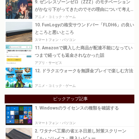
9. ゼンレスゾーンゼロ（ZZZ）のモチベーション
がかなり下がってきたのでその理由について考え
てみる
アニメ・コミック・ゲーム
10. FunLogyの格安サウンドバー「FLDH6」の良い
ところと悪いところ
スマートフォン・パソコン
11. Amazonで購入した商品が配達不能になってい
つまで経っても返金されなかった話
アプリ・サービス
12. ドラクエウォークを無課金プレイで楽しむ方法
アニメ・コミック・ゲーム
ピックアップ記事
1. Windowsのライセンスの種類を確認する
スマートフォン・パソコン
2. ワタナベ工業の省エネ日差し対策スクリーン
「ル・ソレイユ」購入レビュー