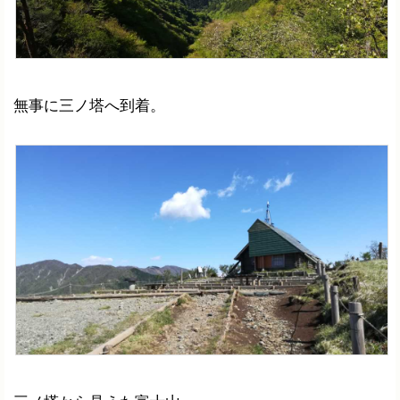
無事に三ノ塔へ到着。