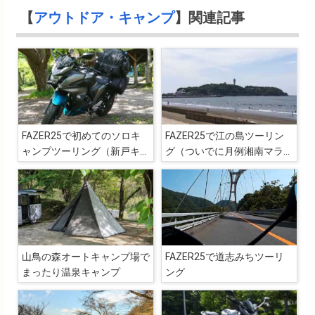
【
アウトドア・キャンプ
】関連記事
FAZER25で初めてのソロキ
FAZER25で江の島ツーリン
ャンプツーリング（新戸キャ
グ（ついでに月例湘南マラソ
ンプ場）
ン参加）
山鳥の森オートキャンプ場で
FAZER25で道志みちツーリ
まったり温泉キャンプ
ング