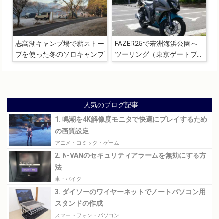
志高湖キャンプ場で薪ストー
FAZER25で若洲海浜公園へ
ブを使った冬のソロキャンプ
ツーリング（東京ゲートブリ
ッジ、キャンプ場の確認）
人気のブログ記事
1. 鳴潮を4K解像度モニタで快適にプレイするため
の画質設定
アニメ・コミック・ゲーム
2. N-VANのセキュリティアラームを無効にする方
法
車・バイク
3. ダイソーのワイヤーネットでノートパソコン用
スタンドの作成
スマートフォン・パソコン