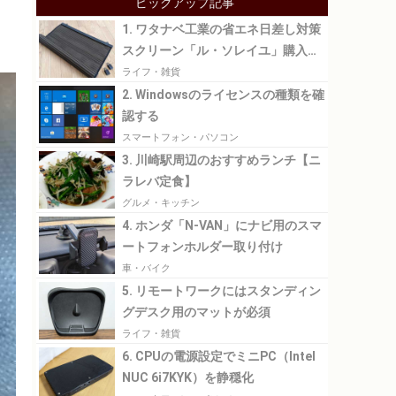
ピックアップ記事
1. ワタナベ工業の省エネ日差し対策
スクリーン「ル・ソレイユ」購入レ
ビュー
ライフ・雑貨
2. Windowsのライセンスの種類を確
認する
スマートフォン・パソコン
3. 川崎駅周辺のおすすめランチ【ニ
ラレバ定食】
グルメ・キッチン
4. ホンダ「N-VAN」にナビ用のスマ
ートフォンホルダー取り付け
車・バイク
5. リモートワークにはスタンディン
グデスク用のマットが必須
ライフ・雑貨
6. CPUの電源設定でミニPC（Intel
NUC 6i7KYK）を静穏化