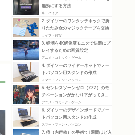
無効にする方法
車・バイク
2. ダイソーのワンタッチホックで折
りたたみ傘のマジックテープを交換
ライフ・雑貨
3. 鳴潮を4K解像度モニタで快適にプ
レイするための画質設定
アニメ・コミック・ゲーム
4. ダイソーのワイヤーネットでノー
トパソコン用スタンドの作成
スマートフォン・パソコン
5. ゼンレスゾーンゼロ（ZZZ）のモ
チベーションがかなり下がってきた
のでその理由について考えてみる
アニメ・コミック・ゲーム
6. ダイソーのデザインボードでノー
トパソコン用スタンドの作成
スマートフォン・パソコン
7. 痔（内痔核）の手術で1週間ほど入