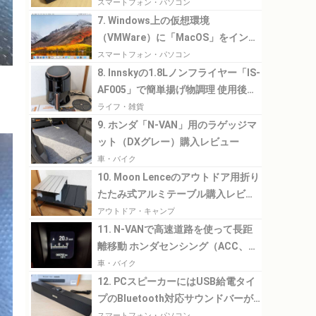
スマートフォン・パソコン
7. Windows上の仮想環境
（VMWare）に「MacOS」をインス
トール
スマートフォン・パソコン
8. Innskyの1.8Lノンフライヤー「IS-
AF005」で簡単揚げ物調理 使用後の
油の処理が楽になりました
ライフ・雑貨
9. ホンダ「N-VAN」用のラゲッジマ
ット（DXグレー）購入レビュー
車・バイク
10. Moon Lenceのアウトドア用折り
たたみ式アルミテーブル購入レビュ
ー
アウトドア・キャンプ
11. N-VANで高速道路を使って長距
離移動 ホンダセンシング（ACC、
LKAS）の使用感や燃費など
車・バイク
12. PCスピーカーにはUSB給電タイ
プのBluetooth対応サウンドバーが
ちょうどよい
スマートフォン・パソコン