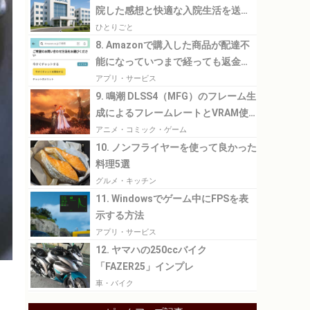
院した感想と快適な入院生活を送る
ために必要なこと
ひとりごと
8. Amazonで購入した商品が配達不
能になっていつまで経っても返金さ
れなかった話
アプリ・サービス
9. 鳴潮 DLSS4（MFG）のフレーム生
成によるフレームレートとVRAM使
用量の比較
アニメ・コミック・ゲーム
10. ノンフライヤーを使って良かった
料理5選
グルメ・キッチン
11. Windowsでゲーム中にFPSを表
示する方法
アプリ・サービス
12. ヤマハの250ccバイク
「FAZER25」インプレ
車・バイク