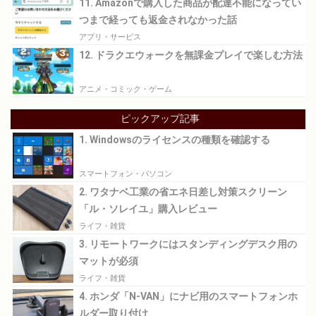
11. Amazonで購入した商品が配達不能になってい
つまで経っても返金されなかった話
アプリ・サービス
12. ドラクエウォークを無課金プレイで楽しむ方法
アニメ・コミック・ゲーム
ピックアップ記事
1. Windowsのライセンスの種類を確認する
スマートフォン・パソコン
2. ワタナベ工業の省エネ日差し対策スクリーン
「ル・ソレイユ」購入レビュー
ライフ・雑貨
3. リモートワークにはスタンディングデスク用の
マットが必須
ライフ・雑貨
4. ホンダ「N-VAN」にナビ用のスマートフォンホ
ルダー取り付け