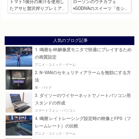
トマト1個分の果汁を使用し
ローソンのウチカフェ
たアサヒ贅沢搾りプレミアム
×GODIVAのスイーツ「生ショ
トマトが美味すぎる
コラ大福」
人気のブログ記事
1. 鳴潮を4K解像度モニタで快適にプレイするため
の画質設定
アニメ・コミック・ゲーム
2. N-VANのセキュリティアラームを無効にする方
法
車・バイク
3. ダイソーのワイヤーネットでノートパソコン用
スタンドの作成
スマートフォン・パソコン
4. 鳴潮 レイトレーシング設定時の映像とFPS（フ
レームレート）の比較
アニメ・コミック・ゲーム