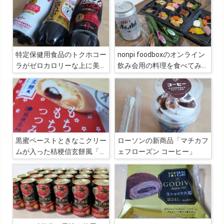
特定保健用食品のトクホコー
nonpi foodboxのオンライン
ラがゼロカロリーな上に美味
飲み会用の料理を食べてみま
しいので小腹を満たすのに超
した
便利
黒蜜ペーストときなこクリー
ローソンの新商品「マチカフ
ムが入った桔梗信玄餅風「も
ェフローズン コーヒー」
ちもちのつつみ」