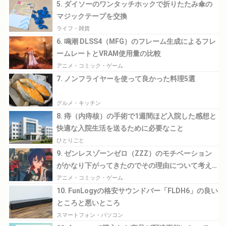
5. ダイソーのワンタッチホックで折りたたみ傘の
マジックテープを交換
ライフ・雑貨
6. 鳴潮 DLSS4（MFG）のフレーム生成によるフレ
ームレートとVRAM使用量の比較
アニメ・コミック・ゲーム
7. ノンフライヤーを使って良かった料理5選
グルメ・キッチン
8. 痔（内痔核）の手術で1週間ほど入院した感想と
快適な入院生活を送るために必要なこと
ひとりごと
9. ゼンレスゾーンゼロ（ZZZ）のモチベーション
がかなり下がってきたのでその理由について考え
てみる
アニメ・コミック・ゲーム
10. FunLogyの格安サウンドバー「FLDH6」の良い
ところと悪いところ
スマートフォン・パソコン