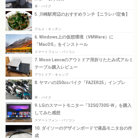
車・バイク
5. 川崎駅周辺のおすすめランチ【ニラレバ定食】
グルメ・キッチン
6. Windows上の仮想環境（VMWare）に
「MacOS」をインストール
スマートフォン・パソコン
7. Moon Lenceのアウトドア用折りたたみ式アルミ
テーブル購入レビュー
アウトドア・キャンプ
8. ヤマハの250ccバイク「FAZER25」インプレ
車・バイク
9. LGのスマートモニター「32SQ730S-W」を購入
してみた感想
スマートフォン・パソコン
10. ダイソーのデザインボードで液晶モニタ台の作
成