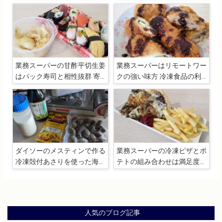
した
トマトが美味すぎる
業務スーパーの甘酢平切生姜
業務スーパーはリモートワー
はパック寿司と相性抜群 寄
クの強い味方 冷凍食品の利
ったら高確率でリピート購入
用でランチのレパートリーを
している漬物たち
増やそう
ダイソーのメスティンで作る
業務スーパーの冷凍ピザとポ
冷凍殻付あさりを使った海鮮
テトの組み合わせは満足度
パエリア【N-VANクッキン
MAXの高コスパなジャンク
グ】
フード
人気のブログ記事