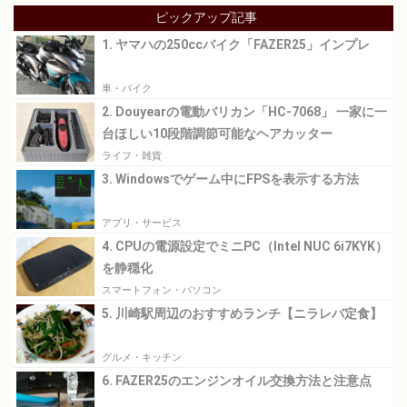
ピックアップ記事
1. ヤマハの250ccバイク「FAZER25」インプレ
車・バイク
2. Douyearの電動バリカン「HC-7068」 一家に一
台ほしい10段階調節可能なヘアカッター
ライフ・雑貨
3. Windowsでゲーム中にFPSを表示する方法
アプリ・サービス
4. CPUの電源設定でミニPC（Intel NUC 6i7KYK）
を静穏化
スマートフォン・パソコン
5. 川崎駅周辺のおすすめランチ【ニラレバ定食】
グルメ・キッチン
6. FAZER25のエンジンオイル交換方法と注意点