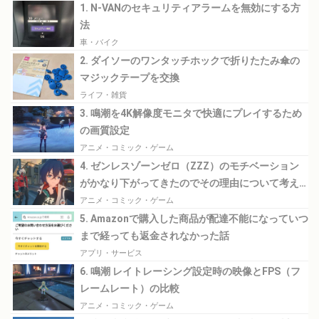
1. N-VANのセキュリティアラームを無効にする方
法
車・バイク
2. ダイソーのワンタッチホックで折りたたみ傘の
マジックテープを交換
ライフ・雑貨
3. 鳴潮を4K解像度モニタで快適にプレイするため
の画質設定
アニメ・コミック・ゲーム
4. ゼンレスゾーンゼロ（ZZZ）のモチベーション
がかなり下がってきたのでその理由について考え
てみる
アニメ・コミック・ゲーム
5. Amazonで購入した商品が配達不能になっていつ
まで経っても返金されなかった話
アプリ・サービス
6. 鳴潮 レイトレーシング設定時の映像とFPS（フ
レームレート）の比較
アニメ・コミック・ゲーム