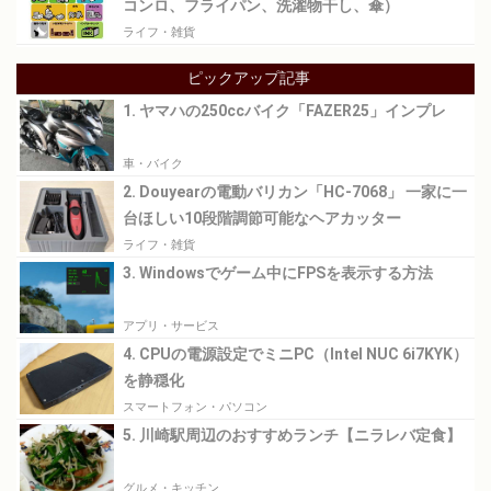
コンロ、フライパン、洗濯物干し、傘）
ライフ・雑貨
ピックアップ記事
1. ヤマハの250ccバイク「FAZER25」インプレ
車・バイク
2. Douyearの電動バリカン「HC-7068」 一家に一
台ほしい10段階調節可能なヘアカッター
ライフ・雑貨
3. Windowsでゲーム中にFPSを表示する方法
アプリ・サービス
4. CPUの電源設定でミニPC（Intel NUC 6i7KYK）
を静穏化
スマートフォン・パソコン
5. 川崎駅周辺のおすすめランチ【ニラレバ定食】
グルメ・キッチン