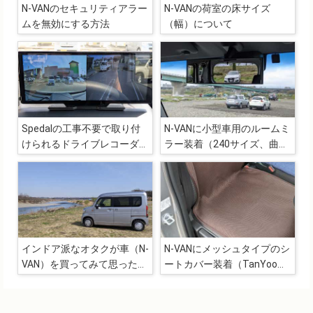
N-VANのセキュリティアラー
N-VANの荷室の床サイズ
ムを無効にする方法
（幅）について
Spedalの工事不要で取り付
N-VANに小型車用のルームミ
けられるドライブレコーダー
ラー装着（240サイズ、曲率
兼カーオーディオ
3000SR）
「CL860L」
インドア派なオタクが車（N-
N-VANにメッシュタイプのシ
VAN）を買ってみて思ったこ
ートカバー装着（TanYoo、
と
ブラウン）