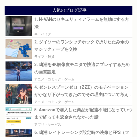
人気のブログ記事
1. N-VANのセキュリティアラームを無効にする方
法
車・バイク
2. ダイソーのワンタッチホックで折りたたみ傘の
マジックテープを交換
ライフ・雑貨
3. 鳴潮を4K解像度モニタで快適にプレイするため
の画質設定
アニメ・コミック・ゲーム
4. ゼンレスゾーンゼロ（ZZZ）のモチベーション
がかなり下がってきたのでその理由について考え
てみる
アニメ・コミック・ゲーム
5. Amazonで購入した商品が配達不能になっていつ
まで経っても返金されなかった話
アプリ・サービス
6. 鳴潮 レイトレーシング設定時の映像とFPS（フ