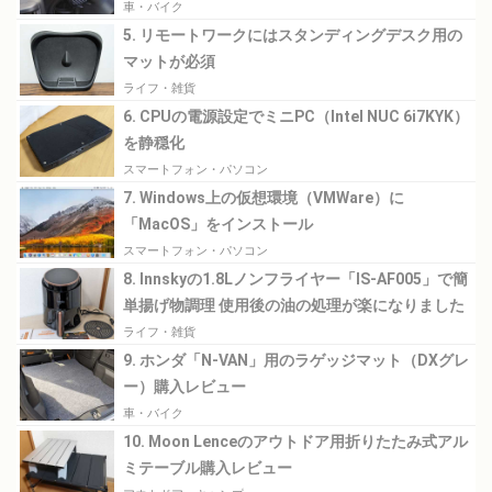
車・バイク
5. リモートワークにはスタンディングデスク用の
マットが必須
ライフ・雑貨
6. CPUの電源設定でミニPC（Intel NUC 6i7KYK）
を静穏化
スマートフォン・パソコン
7. Windows上の仮想環境（VMWare）に
「MacOS」をインストール
スマートフォン・パソコン
8. Innskyの1.8Lノンフライヤー「IS-AF005」で簡
単揚げ物調理 使用後の油の処理が楽になりました
ライフ・雑貨
9. ホンダ「N-VAN」用のラゲッジマット（DXグレ
ー）購入レビュー
車・バイク
10. Moon Lenceのアウトドア用折りたたみ式アル
ミテーブル購入レビュー