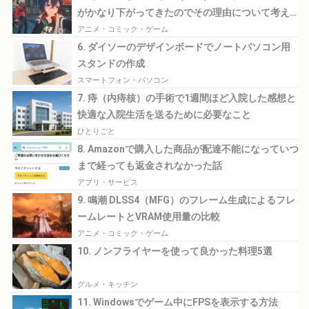
がかなり下がってきたのでその理由について考え
てみる
アニメ・コミック・ゲーム
6. ダイソーのデザインボードでノートパソコン用
スタンドの作成
スマートフォン・パソコン
7. 痔（内痔核）の手術で1週間ほど入院した感想と
快適な入院生活を送るために必要なこと
ひとりごと
8. Amazonで購入した商品が配達不能になっていつ
まで経っても返金されなかった話
アプリ・サービス
9. 鳴潮 DLSS4（MFG）のフレーム生成によるフレ
ームレートとVRAM使用量の比較
アニメ・コミック・ゲーム
10. ノンフライヤーを使って良かった料理5選
グルメ・キッチン
11. Windowsでゲーム中にFPSを表示する方法