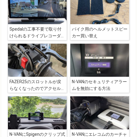
Spedalの工事不要で取り付
バイク用のヘルメットスピー
けられるドライブレコーダー
カー買い替え
兼カーオーディオ
「CL860L」
FAZER25のスロットルが戻
N-VANのセキュリティアラー
らなくなったのでアクセルワ
ムを無効にする方法
イヤーのメンテナンス
N-VANにSpigenのクリップ式
N-VANにエレコムのカーチャ