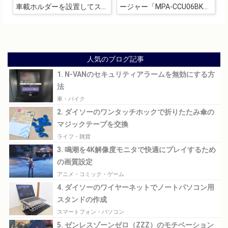
車載ホルダーを設置してスマ
ージャー「MPA-CCU06BK」
ートフォンをカーナビ兼カメ
を取り付け
ラとして利用する
人気のブログ記事
1. N-VANのセキュリティアラームを無効にする方
法
車・バイク
2. ダイソーのワンタッチホックで折りたたみ傘の
マジックテープを交換
ライフ・雑貨
3. 鳴潮を4K解像度モニタで快適にプレイするため
の画質設定
アニメ・コミック・ゲーム
4. ダイソーのワイヤーネットでノートパソコン用
スタンドの作成
スマートフォン・パソコン
5. ゼンレスゾーンゼロ（ZZZ）のモチベーション